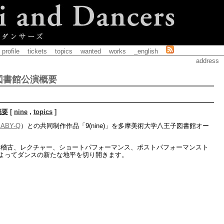
profile
tickets
topics
wanted
works
_english
address
新図書館公演概要
概要
[
nine
,
topics
]
BABY-Q
）との共同制作作品「9(nine)」を多摩美術大学八王子図書館オー
か、公開稽古、レクチャー、ショートパフォーマンス、ポストパフォーマンスト
よってダンスの新たな地平を切り開きます。