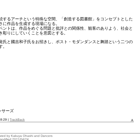
続するアーチという特殊な空間、「創造する図書館」をコンセプトとした
、まさに作品を生成する現場になる。
ベントは、作品をめぐる問題と批評との関係性、観客のありよう、社会と
き彫りにしていくことを意図とする。
覚氏と國吉和子氏をお招きし、ポスト・モダンダンスと舞踏という二つの
す。
ンサーズ
18:29 |
TrackBack
▲
reated by Kakuya Ohashi and Dancers
modified:2011/04/24