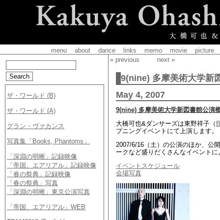
menu
about
dance
links
memo
movie
picture
« previous
next »
9(nine) 多摩美術大学
May 4, 2007
9(nine) 多摩美術大学新図書館公演
大橋可也&ダンサーズは東野祥子（
プニングイベントにて上演します。
2007/6/16（土）の公演のほ
ークなど盛りだくさんなイベントに
イベントスケジュール
会場写真