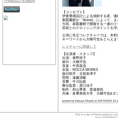
【コンセプト】
伊東豊雄設計による傾斜する床、連
新図書館が「9(nine)」によって
今回、新図書館で開催する一連のイ
芸術とのクロッシングポイントを浮
公演に先立つレクチャーでは、木村
キーワードから大橋可也をとらえま
レクチャーに関連して
【出演者・スタッフ】
出演：東野祥子
振付：大橋可也
音楽：中原昌也
衣装：ROCCA WORKS
振付助手：古舘奈津子
照明：遠藤清敏
音響：牛川紀政
舞台監督：原口佳子
制作：村山季美、渡邉朋也
共催：多摩美術大学、大橋可也&ダ
posted by Kakuya Ohashi at 2007/05/04 20:
This is a site of Hardcoredance c
since:2003/04/07 