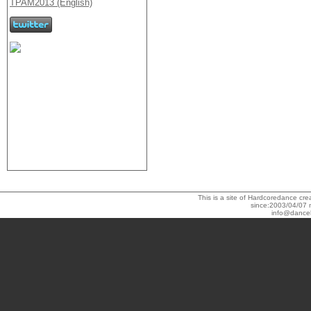
This is a site of Hardcoredance c
since:2003/04/07 
info@dance