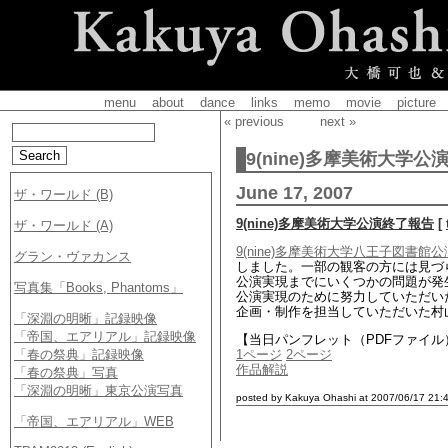
menu
about
dance
links
memo
movie
picture
« previous
next »
9(nine)多摩美術大学
June 17, 2007
9(nine)多摩美術大学公演終了報告
[
9(nine)多摩美術大学八王子図書館公
しました。一部の観客の方には見づ
公演実現までにいくつかの問題が発
公演実現のために努力していただい
企画・制作を担当していただいた村
【当日パンフレット（PDFファイル
1ページ
2ページ
作品解説
posted by Kakuya Ohashi at 2007/06/17 21: