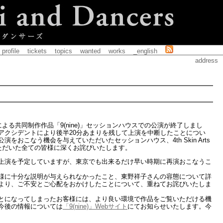
profile
tickets
topics
wanted
works
_english
address
よる共同制作作品「9(nine)」セッションハウスでの公演が終了しまし
アクシデントにより後半20分あまりを残して上演を中断したことについ
をおこなう機会を与えていただいたセッションハウス、4th Skin Arts
ていただいた全ての皆様に深くお詫びいたします。
場にて上演を予定していますが、東京でも出来るだけ早い時期に再演おこなうこ
様に十分な説明が与えられなかったこと、東野祥子さんの容態について詳
より、ご不安とご心配をおかけしたことについて、重ねてお詫びいたしま
とになってしまったお客様には、より良い環境で作品をご覧いただける機
今後の情報については
「9(nine)」Webサイト
にてお知らせいたします。今