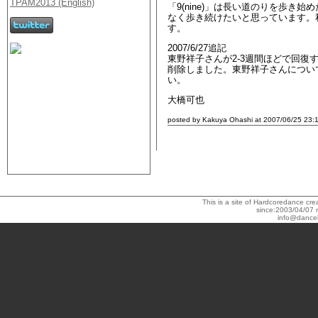
「9(nine)」は長い道のりを歩
なく歩き続けたいと思っています。
す。
2007/6/27追記
東野祥子さんが2-3週間ほどで回
削除しました。東野祥子さんについ
い。
大橋可也
posted by Kakuya Ohashi at 2007/06/25 23:
This is a site of Hardcoredance c
since:2003/04/07 
info@dance