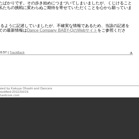
き始めたばかりです。その歩き始めにつまづいてしまいましたが、くじけること
私たちの挑戦に変わらぬご期待を寄せていただくことを心から願っていま
復するように記述していましたが、不確実な情報であるため、当該の記述を
ての最新情報は
Dance Company BABY-QのWebサイト
をご参照くださ
10:57 |
TrackBack
▲
reated by Kakuya Ohashi and Dancers
modified:2011/04/24
hardcore.com