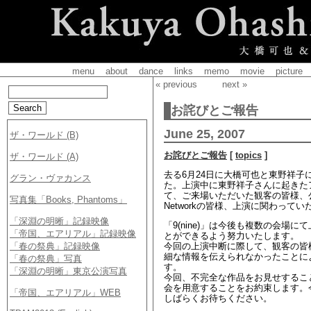
menu
about
dance
links
memo
movie
picture
« previous
next »
お詫びとご報告
June 25, 2007
お詫びとご報告
[
topics
]
去る6月24日に大橋可也と東野祥子に
た。上演中に東野祥子さんに起きた
て、ご来場いただいた観客の皆様、公演
Networkの皆様、上演に関わっ
「9(nine)」は今後も複数の会
とができるよう努力いたします。
今回の上演中断に際して、観客の皆
細な情報を伝えられなかったことに
す。
今回、不完全な作品をお見せするこ
会を用意することをお約束します。
しばらくお待ちください。