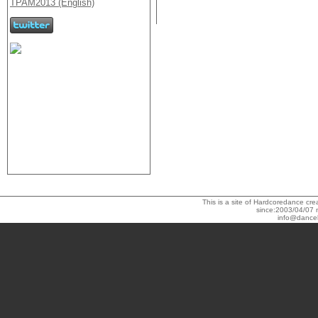
This is a site of Hardcoredance c
since:2003/04/07 
info@dance