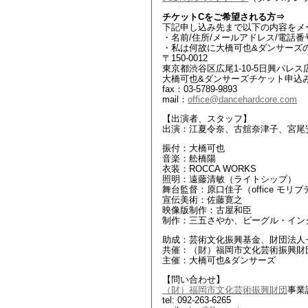
チケットCをご希望される方⇒
下記申し込み先まで以下の内容をメ
・名前/住所/メールアドレス/電話番
・私は何故に大橋可也&ダンサーズ
〒150-0012
東京都渋谷区広尾1-10-5日興パレス
大橋可也&ダンサーズチケット申込
fax：03-5789-9893
mail：
office@dancehardcore.com
【出演者、スタッフ】
出演：江夏令奈、古舘奈津子、宮尾
振付：大橋可也
音楽：舩橋陽
衣装：ROCCA WORKS
照明：遠藤清敏（ライトシップ）
舞台監督：原口佳子（office モリ
宣伝美術：佐藤寛之
映像版制作：古屋和臣
制作：三五さやか、ビーグル・イン
助成：芸術文化振興基金、財団法人
共催：（財）福岡市文化芸術振興財
主催：大橋可也&ダンサーズ
【問い合わせ】
（財）福岡市文化芸術振興財団
事業
tel: 092-263-6265