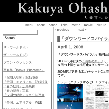
menu
about
dance
links
memo
movie
picture
« previous
next »
「ダウンワードスパイラ
April 1, 2008
「ダウンワードスパイラル」福岡公
2008年2月初演の
「明晰の鎖」
より
今回の上演が大橋可也&ダンサーズ
2008/5/14更新 5/31のチケ
です。
チラシ（クリックするとPDFファイ