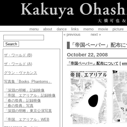
menu
about
dance
links
memo
movie
picture
« previous
next »
「帝国ペーパー」配布に
October 22, 2008
「帝国ペーパー」配布について
[
em