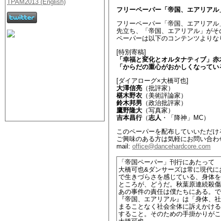
フリーペーパー「帝国、エアリアル
フリーペーパー「帝国、エアリアル
先立ち、「帝国、エアリアル」がそ
ペーパーは以下のコンテンツよりな
[特別寄稿]
「幸福と変化とオルタナティブ」赤
「からだの重心がおかしくなってい
[ダイアローグ×大橋可也]
大澤信亮
（批評家）
椹木野衣
（美術評論家）
鈴木邦男
（政治批評家）
鷹野隆大
（写真家）
吉本昌行
（
志人
・「降神」MC）
このペーパーを配布していいただけ
ご興味のある方は気軽にお問い合わ
mail:
office@dancehardcore.com
「帝国ペーパー」刊行にあたって
大橋可也&ダンサーズは常に現代に
で生きづらさを感じている、身体を
ところが、どうだ。秋葉原連続殺傷
あの事件の責任は僕たちにある。で
『帝国、エアリアル』は「身体、社
まることなく社会全体に訴えかける
すること。そのための手掛かりがこ