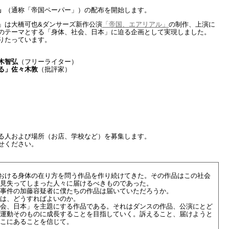
」
（通称「帝国ペーパー」）の配布を開始します。
」は大橋可也&ダンサーズ新作公演
「帝国、エアリアル」
の制作、上演に
のテーマとする「身体、社会、日本」に迫る企画として実現しました。
りたっています。
木智弘
（フリーライター）
る」佐々木敦
（批評家）
る人および場所（お店、学校など）を募集します。
せください。
おける身体の在り方を問う作品を作り続けてきた。その作品はこの社会
見失ってしまった人々に届けるべきものであった。
事件の加藤容疑者に僕たちの作品は届いていただろうか。
は、どうすればよいのか。
会、日本」を主題にする作品である。それはダンスの作品、公演にとど
運動そのものに成長することを目指していく。訴えること、届けようと
こにあることを信じて。