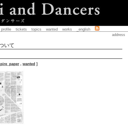
profile
tickets
topics
wanted
works
_english
address
ついて
pire_paper
,
wanted
]