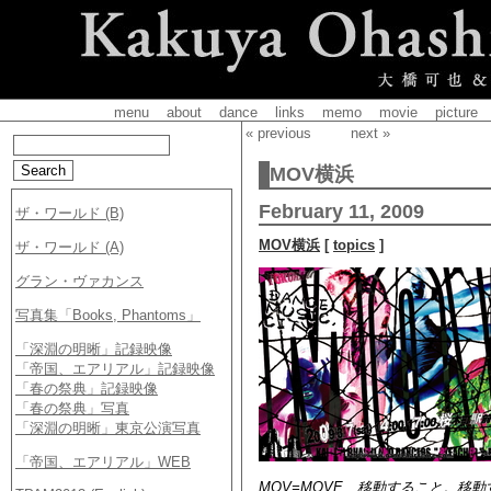
menu
about
dance
links
memo
movie
picture
« previous
next »
MOV横浜
February 11, 2009
MOV横浜
[
topics
]
MOV=MOVE、移動すること。移動す