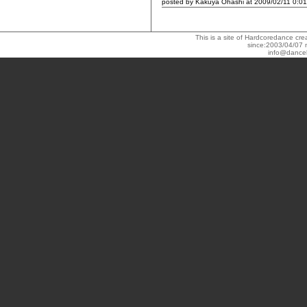
posted by Kakuya Ohashi at 2009/02/11 0:01
This is a site of Hardcoredance c
since:2003/04/07 
info@dance