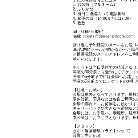
1. お名前（フルネーム）
2. ふりがな
3. 当日ご連絡のつく電話番号
4. 希望の回（14:00または17:00）
5. 枚数
tel: 03-6905-9264
mail:
tickets@dancehardcore.com
折り返し予約確認のメールをお送り
3日以内にメールが届かなかった場合は、
※携帯電話のメールアドレスをご利用の場
願いいたします。
チケットは当日受付での精算となり
開演の30分前より受付にてチケッ
開演の5分前までには会場へお越し
開演の5分前までにチケットのお引
【注意・お願い】
会場は屋外となっております。屋根
寒さ対策、雨具などは各自ご用意の
会場の都合上、お荷物をお預かりす
キャリーバッグや大きなお荷物など
会場には、お手洗い、喫煙所、駐車
本公演は、お立ち見となります。座
【スタッフ】
照明：遠藤清敏（ライトシップ）
音響：牛川紀政