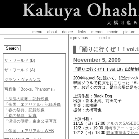
menu
about
dance
links
memo
movie
picture
« previous
next »
「踊りに行くぜ！！vol.
November 5, 2009
「踊りに行くぜ！！vol.10」出演情
2004年のvol.5に続いて、記念
韓国ソウルで初演をおこなった「Bl
す。お近くの方は、是非会場に足を
上演作品：Black Dog
出演：皆木正純、前田尚子
音楽：舩橋陽
振付：大橋可也
上演日程：
11/15（日）17:00
アルカスSASEB
12/2（水）19:00
川崎市アートセン
12/12（日）18:30
静岡市清水文化セ