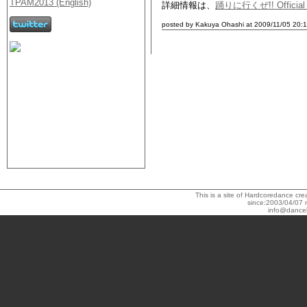
詳細情報は、
踊りに行くぜ!! Official 
posted by Kakuya Ohashi at 2009/11/05 20:1
This is a site of Hardcoredance c
since:2003/04/07 
info@dance