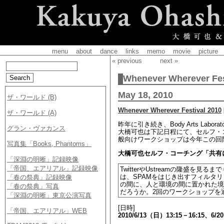
menu
about
dance
links
memo
movie
picture
« previous
next »
Whenever Wherever Fes
May 18, 2010
Whenever Wherever Festival 2010
昨年に引き続き、Body Arts Labora
大橋可也は下記日程にて、セルフ・
般向けワークショップは今年この回
大橋可也セルフ・コーチング「共有
TwitterやUstreamの隆盛
は、SPAMをはじき出すフィルタ
の間に、人と環境の間に置かれた境
だろうか。2回のワークショップを
[日時]
2010/6/13（日）13:15－16:15、6/2