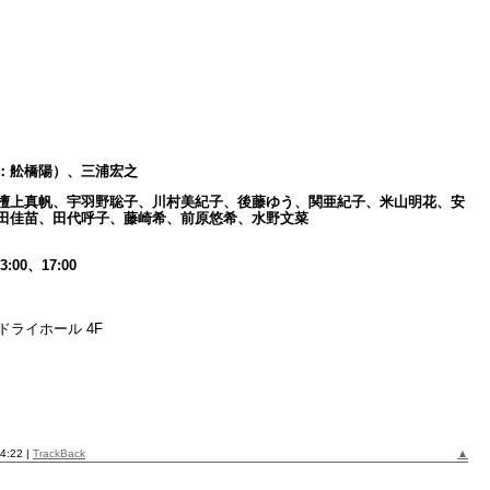
：舩橋陽）、三浦宏之
檀上真帆、宇羽野聡子、川村美紀子、後藤ゆう、関亜紀子、米山明花、安
田佳苗、田代呼子、藤崎希、前原悠希、水野文菜
:00、17:00
ドライホール 4F
4:22 |
TrackBack
▲