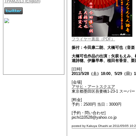
フライヤー裏面（PDF）
振付：今田康二朗、大橋可也（音楽
大橋可也作品の出演：矢萩もえみ、
達詩穂、伊藤早希、植田有香音、栗
[日時]
2011/5/28（土）18:00、5/29（日）13
[会場]
アサヒ・アートスクエア
東京都墨田区吾妻橋1-23-1 スーパー
[料金]
予約：2500円 当日：3000円
[予約・問い合わせ]
pichi110528@yahoo.co.jp
posted by Kakuya Ohashi at 2011/05/05 10:2