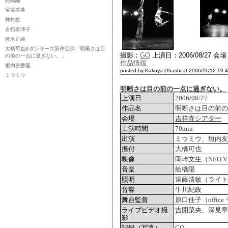
舩橋陽
宝栄美希
神村恵
古舘奈津子
皆木正純
大橋可也&ダンサーズ新作公演「明晰さは目
撮影：
GO
上演日：2006/08/27 
の前の一点に過ぎない。」
作品情報
垣内友香里
posted by Kakuya Ohashi at 2006/11/12 10:
ミウミウ
明晰さは目の前の一点に過ぎない。
上演日
2006/08/27
作品名
明晰さは目の前の
会場
吉祥寺シアター
上演時間
70min
出演
ミウミウ、垣内友
振付
大橋可也
映像
岡崎文生（NEO VI
音楽
舩橋陽
照明
遠藤清敏（ライト
音響
牛川紀政
舞台監督
原口佳子（offic
ライブビデオ撮
吉開菜央、深見章
影
記録（写真）
GO