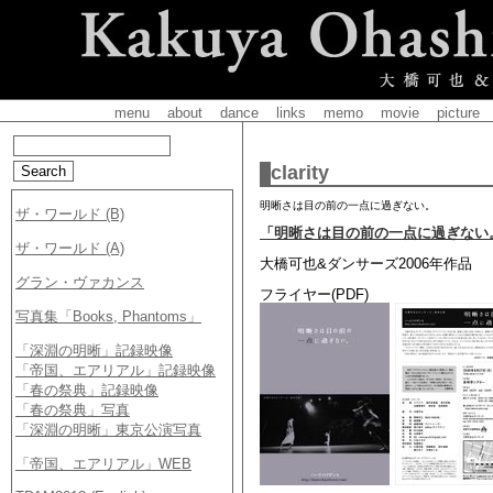
menu
about
dance
links
memo
movie
picture
clarity
明晰さは目の前の一点に過ぎない。
「明晰さは目の前の一点に過ぎない
大橋可也&ダンサーズ2006年作品
フライヤー(PDF)