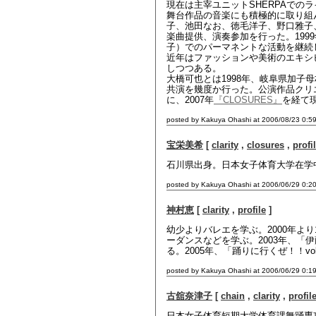
現在は主宰ユニットSHERPAでの
舞台作品の音楽にも積極的に取り組
子、池田なお、徳毛洋子、野口雅子
楽曲提供、演奏参加を行った。1999
子）でのパーマネントな活動を継続
近年はファッションや美術のエキシ
しつつある。
大橋可也とは1998年、岐阜県加
共演を幾度か行った。公演作品クリエ
に、2007年
『CLOSURES』
を経て
posted by Kakuya Ohashi at 2006/08/23 0:5
宝栄美希
[
clarity
,
closures
,
profi
石川県出身。日本女子体育大学在学
posted by Kakuya Ohashi at 2006/06/29 0:2
神村恵
[
clarity
,
profile
]
幼少よりバレエを学ぶ。2000年よ
ーダンスなどを学ぶ。2003年、
る。2005年、「踊りに行くぜ！！v
posted by Kakuya Ohashi at 2006/06/29 0:1
古舘奈津子
[
chain
,
clarity
,
profil
日本女子体育短期大学体育課舞踊専攻卒。卒業