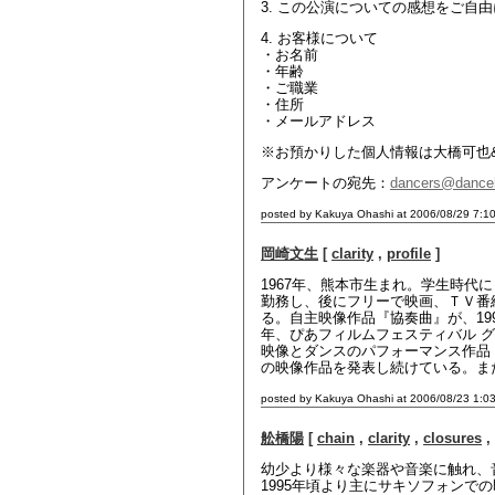
3. この公演についての感想をご自
4. お客様について
・お名前
・年齢
・ご職業
・住所
・メールアドレス
※お預かりした個人情報は大橋可也
アンケートの宛先：
dancers@dance
posted by Kakuya Ohashi at 2006/08/29 7:1
岡崎文生
[
clarity
,
profile
]
1967年、熊本市生まれ。学生時
勤務し、後にフリーで映画、ＴＶ番
る。自主映像作品『協奏曲』が、19
年、ぴあフィルムフェスティバル グラ
映像とダンスのパフォーマンス作品
の映像作品を発表し続けている。また
posted by Kakuya Ohashi at 2006/08/23 1:0
舩橋陽
[
chain
,
clarity
,
closures
,
幼少より様々な楽器や音楽に触れ、
1995年頃より主にサキソフォン