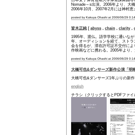
Nomade～s出演。2006年より
2006年10月、2007年2月には
posted by Kakuya Ohashi at 2006/06/29 0:1
皆木正純
[
abyss
,
chain
,
clarity
,
1995年、渡仏。語学学校に通いなが
年、オーディションを経て、ストラ
会を得るが、滞在許可証不交付により
作映画などに携わる。2005年より
posted by Kakuya Ohashi at 2006/06/29 0:1
大橋可也&ダンサーズ新作公演「明
大橋可也&ダンサーズ1年ぶりの新
english
チラシ（クリックするとPDFファイ