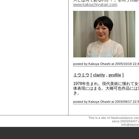
www.kakiuchiyukari.com
posted by Kakuya Ohashi at 2005/10/18 22:
ミウミウ
[
clarity
,
profile
]
1978年生まれ。現代美術に憧れ
体表現にはまる。大橋可也作品には1
き。
posted by Kakuya Ohashi at 2003/09/17 22:
This is a site of Hardcoredance c
since:2003/04/07 
info@dance