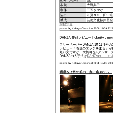
衣裳
大野典子
制作
三五さやか
協力
江夏令奈、田中達
助成
芸術文化振興基金
記録写真
posted by Kakuya Ohashi at 2006/11/09 22:
DANZA 作品レビュー
[
clarity
,
me
フリーペーパーDANZA 10-11月
レビュー「表現のエッジを走る」が
短い文ですが、大橋可也&ダンサー
DANZAの入手法は
DANZAはここに
posted by Kakuya Ohashi at 2006/10/09 20:
明晰さは目の前の一点に過ぎない。