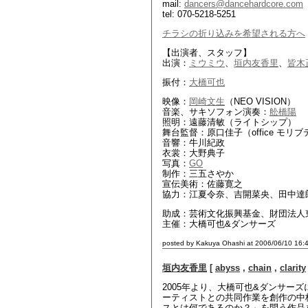
mail:
dancers@dancehardcore.com
tel: 070-5218-5251
チラシの折り込みを希望される方へ
【出演者、スタッフ】
出演：
ミウミウ
、
垣内友香里
、
皆木
振付：
大橋可也
映像：
岡崎文生
（NEO VISION）
音楽、サキソフォン演奏：
舩橋陽
照明：遠藤清敏（ライトシップ）
舞台監督：原口佳子（office モリ
音響：牛川紀政
衣裳：大野典子
写真：
GO
制作：三五さやか
宣伝美術：佐藤寛之
協力：江夏令奈、吉開菜央、田中達
助成：芸術文化振興基金、財団法人
主催：大橋可也&ダンサーズ
posted by Kakuya Ohashi at 2006/06/10 16:
垣内友香里
[
abyss
,
chain
,
clarity
2005年より、大橋可也&ダンサーズ
ーティストとの共同作業を創作の中
スとは何であるのか？」を問う作品