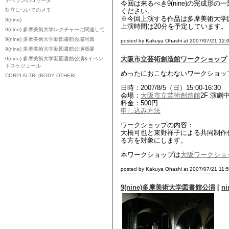
テヘランのロリータ
今回は来るべき9(nine)の完成形
対立についてのメモ
ください。
※今回上演する作品は多摩美術大学
9(nine)
上演時間は20分を予定しています。
9(nine) 多摩美術大学レクチャーに関連して
9(nine) 多摩美術大学新図書館会場写真
posted by Kakuya Ohashi at 2007/07/21 12:
9(nine) 多摩美術大学新図書館公演概要
大阪市立芸術創造館ワークショップ
9(nine) 多摩美術大学新図書館公演&イベン
トスケジュール
めったにおこなわないワークショッ
CORPI ALTRI [BODY OTHER]
日時：2007/8/5（日）15:00-16:30
会場：
大阪市立芸術創造館
2F 演劇
料金：500円
申し込み方法
ワークショップの内容：
大橋可也と東野祥子による共同制作作
る方を対象にします。
本ワークショップは
大阪ワークショッ
posted by Kakuya Ohashi at 2007/07/21 11:
9(nine)多摩美術大学図書館公演
[
ni