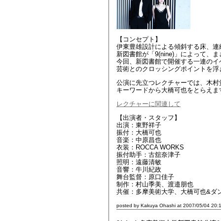
【コンセプト】
伊東豊雄設計による傾斜する床、連
新図書館が「9(nine)」によって
今回、新図書館で開催する一連のイ
芸術とのクロッシングポイントを浮
公演に先立つレクチャーでは、木村
キーワードから大橋可也をとらえま
レクチャーに関連して
【出演者・スタッフ】
出演：東野祥子
振付：大橋可也
音楽：中原昌也
衣装：ROCCA WORKS
振付助手：古舘奈津子
照明：遠藤清敏
音響：牛川紀政
舞台監督：原口佳子
制作：村山季美、渡邉朋也
共催：多摩美術大学、大橋可也&ダ
posted by Kakuya Ohashi at 2007/05/04 20: