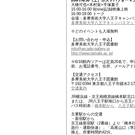
200/7/6/30（土）ポストパフ
大橋可也×木村覚×手塚夏子
15:00-16:00 9(nine)記録映像上映
16:00-18:00 トーク
会場：多摩美術大学八王子キャンバ
多摩美術大学八王子キャンパスマッ
※どのイベントも入場無料
【お問い合わせ・申込】
多摩美術大学八王子図書館
info@arcade-gallery.jp
http://www.tamabi.ac.jp/
※6/16館内ツアーは定員20名で
前、お電話番号、住所、メールアド
【交通アクセス】
多摩美術大学八王子図書館
〒192-0394 東京都八王子市鑓水2-17
交通案内
JR横浜線・京王相模原線橋本駅北
または、 JR八王子駅南口から京王バ
バス時刻表：
橋本駅から
、
八王子駅
主要駅からの交通
・新宿駅から
京王線新宿駅（2番線）より「橋本
急行・通勤快速）」「高尾山口（準
換え。所要時間約42分。