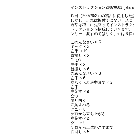
インストラクション20070602
[
dan
昨日（2007/6/2）の稽古に使用した
9
しかし、これは振付ではないしスコ
通常は稽古に先立ってインストラク
トラクションを構成していきます。
ンサーに渡すのではなく、やはり口
ごめんなさい × 6
キック × 3
左手 × 19
首振り × 2
(叫び)
左手 × 2
首振り × 6
ごめんなさい × 3
左手 × 6
立ちくらみ途中まで × 2
左手
左足すべる
立つ
振り向く
左足すべる
グニャリ
ゲロから立ち上がる
左足すべる
グニャリ
ゲロから上体起こすまで
右回り × 5