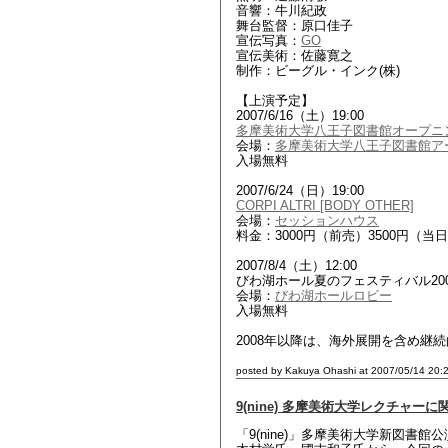
音響：牛川紀政
舞台監督：原口佳子
宣伝写真：
GO
宣伝美術：佐藤寛之
制作：ビーグル・インク(株)
【上演予定】
2007/6/16（土）19:00
多摩美術大学八王子図書館オープニ
会場：
多摩美術大学八王子図書館ア
入場無料
2007/6/24（日）19:00
CORPI ALTRI [BODY OTHER]
会場：
セッションハウス
料金：3000円（前売）3500円（当
2007/8/4（土）12:00
びわ湖ホール夏のフェスティバル200
会場：
びわ湖ホールロビー
入場無料
2008年以降は、海外展開を含め継
posted by Kakuya Ohashi at 2007/05/14 20:
9(nine) 多摩美術大学レクチャーに
「9(nine)」多摩美術大学新図書館公演