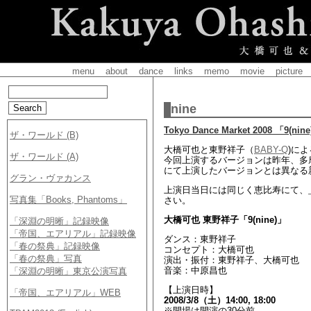
menu
about
dance
links
memo
movie
picture
nine
Tokyo Dance Market 2008 「9(nin
大橋可也と東野祥子（
BABY-Q
)に
今回上演するバージョンは昨年、多
にて上演したバージョンとは異なる
上演日当日には同じく恵比寿にて、
さい。
大橋可也 東野祥子「9(nine)」
ダンス：東野祥子
コンセプト：大橋可也
演出・振付：東野祥子、大橋可也
音楽：中原昌也
【上演日時】
2008/3/8（土）14:00, 18:00
※開場は開演の30分前