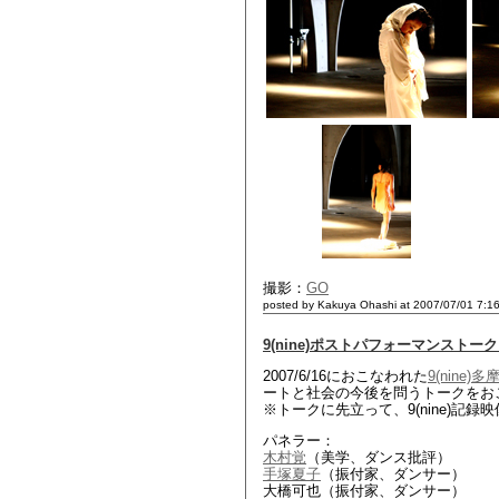
撮影：
GO
posted by Kakuya Ohashi at 2007/07/01 7:1
9(nine)ポストパフォーマンス
2007/6/16におこなわれた
9(nin
ートと社会の今後を問うトークをお
※トークに先立って、9(nine)記録
パネラー：
木村覚
（美学、ダンス批評）
手塚夏子
（振付家、ダンサー）
大橋可也（振付家、ダンサー）