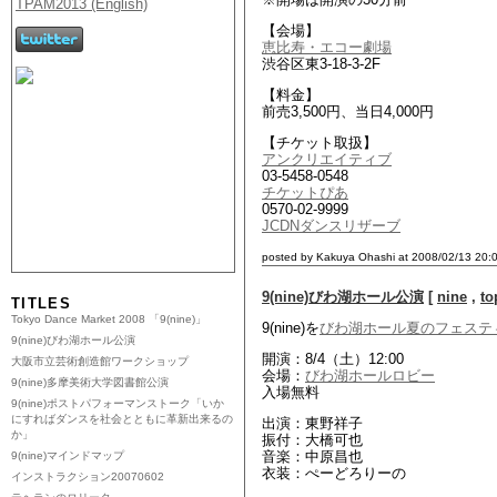
【会場】
恵比寿・エコー劇場
渋谷区東3-18-3-2F
【料金】
前売3,500円、当日4,000円
【チケット取扱】
アンクリエイティブ
03-5458-0548
チケットぴあ
0570-02-9999
JCDNダンスリザーブ
posted by Kakuya Ohashi at 2008/02/13 20:
9(nine)びわ湖ホール公演
[
nine
,
to
TITLES
Tokyo Dance Market 2008 「9(nine)」
9(nine)を
びわ湖ホール夏のフェスティ
9(nine)びわ湖ホール公演
開演：8/4（土）12:00
大阪市立芸術創造館ワークショップ
会場：
びわ湖ホールロビー
9(nine)多摩美術大学図書館公演
入場無料
9(nine)ポストパフォーマンストーク「いか
にすればダンスを社会とともに革新出来るの
出演：東野祥子
か」
振付：大橋可也
音楽：中原昌也
9(nine)マインドマップ
衣装：ぺーどろりーの
インストラクション20070602