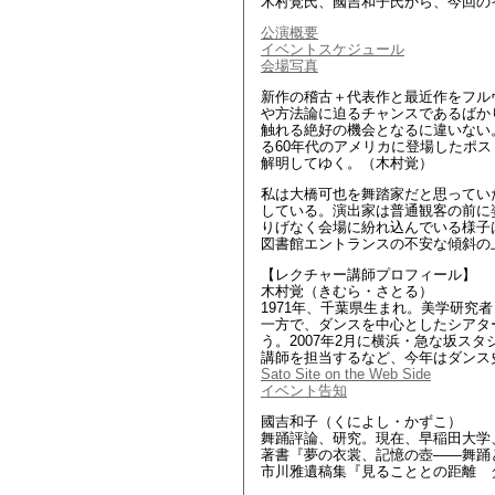
木村覚氏、國吉和子氏から、今回の
公演概要
イベントスケジュール
会場写真
新作の稽古＋代表作と最近作をフル
や方法論に迫るチャンスであるばか
触れる絶好の機会となるに違いない
る60年代のアメリカに登場したポ
解明してゆく。（木村覚）
私は大橋可也を舞踏家だと思ってい
している。演出家は普通観客の前に
りげなく会場に紛れ込んでいる様子
図書館エントランスの不安な傾斜の
【レクチャー講師プロフィール】
木村覚（きむら・さとる）
1971年、千葉県生まれ。美学研
一方で、ダンスを中心としたシアターを
う。2007年2月に横浜・急な坂ス
講師を担当するなど、今年はダンス
Sato Site on the Web Side
イベント告知
國吉和子（くによし・かずこ）
舞踊評論、研究。現在、早稲田大学
著書『夢の衣裳、記憶の壺――舞踊
市川雅遺稿集『見ることとの距離 ダ