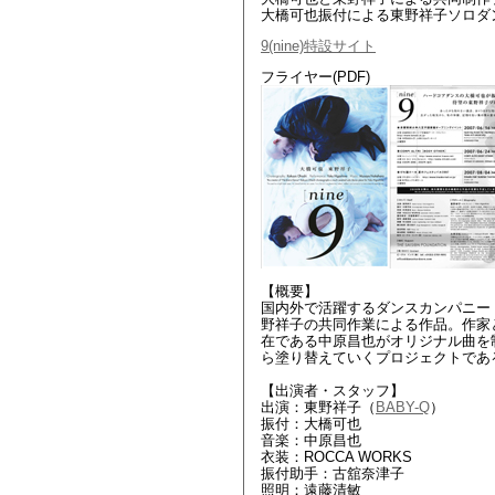
大橋可也振付による東野祥子ソロダ
9(nine)特設サイト
フライヤー(PDF)
【概要】
国内外で活躍するダンスカンパニー「
野祥子の共同作業による作品。作家
在である中原昌也がオリジナル曲を
ら塗り替えていくプロジェクトであ
【出演者・スタッフ】
出演：東野祥子（
BABY-Q
）
振付：大橋可也
音楽：中原昌也
衣装：ROCCA WORKS
振付助手：古舘奈津子
照明：遠藤清敏