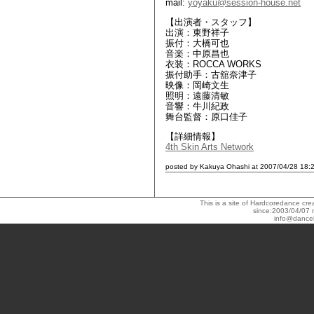
mail:
yoyaku@session-house.net
【出演者・スタッフ】
出演：東野祥子
振付：大橋可也
音楽：中原昌也
衣装：ROCCA WORKS
振付助手：古舘奈津子
映像：岡崎文生
照明：遠藤清敏
音響：牛川紀政
舞台監督：原口佳子
【詳細情報】
4th Skin Arts Network
posted by Kakuya Ohashi at 2007/04/28 18:
This is a site of Hardcoredance c
since:2003/04/07 
info@dance