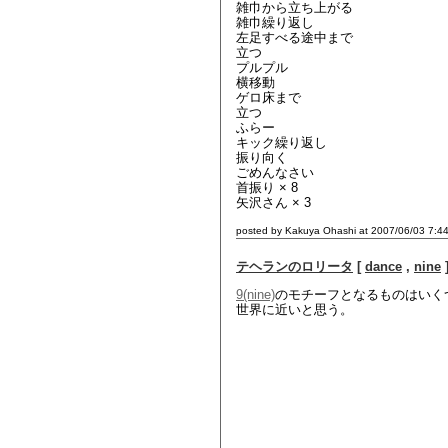
雑巾から立ち上がる
雑巾繰り返し
左足すべる途中まで
立つ
プルプル
横移動
ゲロ床まで
立つ
ふらー
キック繰り返し
振り向く
ごめんなさい
首振り × 8
矢沢さん × 3
posted by Kakuya Ohashi at 2007/06/03 7:4
テヘランのロリータ
[
dance
,
nine
9(nine)
のモチーフとなるものはいく
世界に近いと思う。