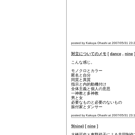
posted by Kakuya Ohashi at 2007/05/31 23:
対立についてのメモ
[
dance
,
nine
こんな感じ。
モノクロとカラー
匿名と自分
同質と異質
指示と内的動機付け
全体主義と個人の意思
一神教と多神教
男と女
必要なものと必要のないもの
振付家とダンサー
posted by Kakuya Ohashi at 2007/05/31 23:
9(nine)
[
nine
]
大橋可也と東野祥子による共同制作プロ