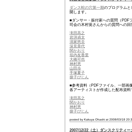
ダンス蛇の穴第一期
のプログラムと
開します。
■ダンサー・振付家への質問（PDF
司会の木村覚さんからの質問への回
滝田高之
岩渕貞太
清家悠圭
深見章代
関かおり
垣内友香里
大橋可也
神村恵
山田歩
手塚夏子
捩子ぴじん
■参考資料（PDFファイル、一部画
各アーティストが作成した配布資料
滝田高之
関かおり
神村恵
捩子ぴじん
posted by Kakuya Ohashi at 2008/03/18 20:
2007/12/22（土）ダンスクリティ