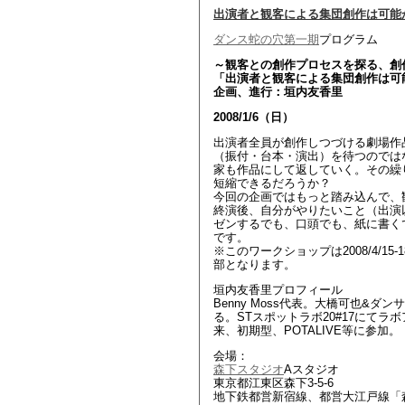
出演者と観客による集団創作は可能
ダンス蛇の穴第一期
プログラム
～観客との創作プロセスを探る、創
「出演者と観客による集団創作は可
企画、進行：垣内友香里
2008/1/6（日）
出演者全員が創作しつづける劇場作
（振付・台本・演出）を待つのでは
家も作品にして返していく。その繰
短縮できるだろうか？
今回の企画ではもっと踏み込んで、
終演後、自分がやりたいこと（出演
ゼンするでも、口頭でも、紙に書く
です。
※このワークショップは2008/4/15
部となります。
垣内友香里プロフィール
Benny Moss代表。大橋可也&
る。STスポットラボ20#17にて
来、初期型、POTALIVE等に参加。
会場：
森下スタジオ
Aスタジオ
東京都江東区森下3-5-6
地下鉄都営新宿線、都営大江戸線「森