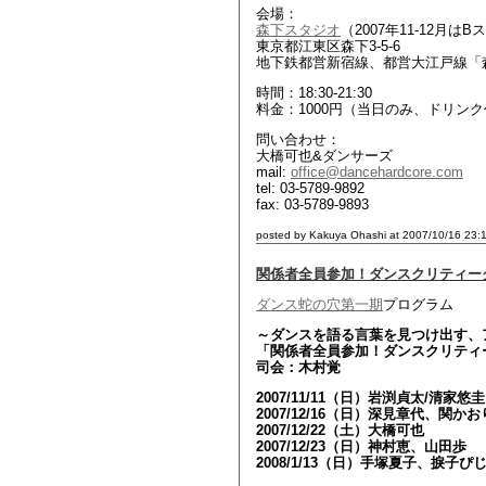
会場：
森下スタジオ
（2007年11-12月は
東京都江東区森下3-5-6
地下鉄都営新宿線、都営大江戸線「森
時間：18:30-21:30
料金：1000円（当日のみ、ドリン
問い合わせ：
大橋可也&ダンサーズ
mail:
office@dancehardcore.com
tel: 03-5789-9892
fax: 03-5789-9893
posted by Kakuya Ohashi at 2007/10/16 23:
関係者全員参加！ダンスクリティー
ダンス蛇の穴第一期
プログラム
～ダンスを語る言葉を見つけ出す、
「関係者全員参加！ダンスクリティ
司会：木村覚
2007/11/11（日）岩渕貞太/清家
2007/12/16（日）深見章代、関
2007/12/22（土）大橋可也
2007/12/23（日）神村恵、山田歩
2008/1/13（日）手塚夏子、捩子ぴ