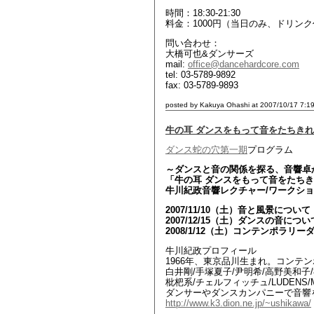
時間：18:30-21:30
料金：1000円（当日のみ、ドリン
問い合わせ：
大橋可也&ダンサーズ
mail:
office@dancehardcore.com
tel: 03-5789-9892
fax: 03-5789-9893
posted by Kakuya Ohashi at 2007/10/17 7:1
牛の耳 ダンスをもって音をたちきれ
ダンス蛇の穴第一期
プログラム
～ダンスと音の関係を探る、音響卓
「牛の耳 ダンスをもって音をたち
牛川紀政音響レクチャー/ワークシ
2007/11/10（土）音と風景について
2007/12/15（土）ダンスの音につい
2008/1/12（土）コンテンポラ
牛川紀政プロフィール
1966年、東京品川生まれ。コンテ
白井剛/手塚夏子/尹明希/高野美和子/神村
枇杷系/チェルフィッチュ/LUDENS/M
ダンサーやダンスカンパニーで音響
http://www.k3.dion.ne.jp/~ushikawa/