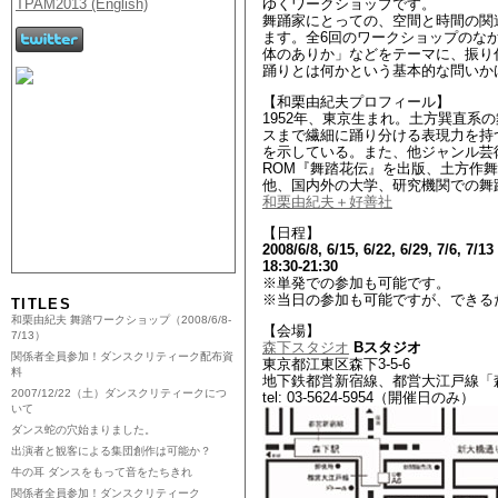
ゆくワークショップです。
舞踊家にとっての、空間と時間の関
ます。全6回のワークショップのな
体のありか」などをテーマに、振り
踊りとは何かという基本的な問いか
【和栗由紀夫プロフィール】
1952年、東京生まれ。土方巽直
スまで繊細に踊り分ける表現力を持
を示している。また、他ジャンル芸術
ROM『舞踏花伝』を出版、土方作
他、国内外の大学、研究機関での舞
和栗由紀夫＋好善社
【日程】
2008/6/8, 6/15, 6/22, 6/29, 7
18:30-21:30
※単発での参加も可能です。
※当日の参加も可能ですが、できる
TITLES
和栗由紀夫 舞踏ワークショップ（2008/6/8-
【会場】
7/13）
森下スタジオ
Bスタジオ
関係者全員参加！ダンスクリティーク配布資
東京都江東区森下3-5-6
料
地下鉄都営新宿線、都営大江戸線「森
2007/12/22（土）ダンスクリティークにつ
tel: 03-5624-5954（開催日のみ）
いて
ダンス蛇の穴始まりました。
出演者と観客による集団創作は可能か？
牛の耳 ダンスをもって音をたちきれ
関係者全員参加！ダンスクリティーク