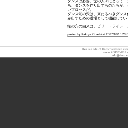
ダンスは必要。世の人々にとって、
ち、ダンスを作り出すものたちが、
いプロセスだ。
ダンス蛇の穴は、来たるべきダンス
み出すための道場として機能してい
蛇の穴の由来は、
ビリー・ライレー
posted by Kakuya Ohashi at 2007/10/16 23:
This is a site of Hardcoredance c
since:2003/04/07 
info@dance