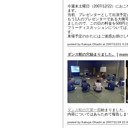
今週末土曜日（2007/12/22）にお
ます。
当初、プレゼンターとして出演予定
もう1人のプレゼンターである大橋
ましたので、この日の料金を500円
フリーディスカッションについては
す。
来場予定のかたにはご迷惑お掛けし
posted by Kakuya Ohashi at 2007/12/21 0:2
ダンス蛇の穴始まりました。
[
mem
ダンス蛇の穴第一期
始まりました。
内容についてはあらためて報告しま
posted by Kakuya Ohashi at 2007/11/16 22: