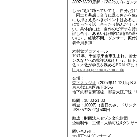
2007/12/20更新：12/22の
しゃにむに踊っていても、自分だけ
ー同士と共感し合うに足る何かを生
にも押さえるべきポイントはあるし
に笑ったり話し合ったり悩んだりし
い。具体的には、自作のビデオを持
評し合う、あるいは作家に創作の過
いに）。経験不問。ダンサー、振付
者全員参加！
木村覚プロフィール
1971年、千葉県東金市生まれ。
ンスなどへの批評活動も行う。目下
佐々木敦が学長を務める
BRAINZ
に
http://blog.goo.ne.jp/kmr-sato
会場：
森下スタジオ
（2007年11-12月は
東京都江東区森下3-5-6
地下鉄都営新宿線、都営大江戸線「森
時間：18:30-21:30
料金：1000円（当日のみ、ドリン
※2007/12/22は500円
助成：財団法人セゾン文化財団
企画制作、主催：大橋可也&ダンサ
問い合わせ：
大橋可也&ダンサーズ