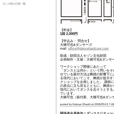
ダンス蛇の穴第一期
【料金】
1回 2,000円
【申込み・ 問合せ】
大橋可也&ダンサーズ
mail:
office@dancehardcore.com
助成：財団法人セゾン文化財団
企画制作・主催：大橋可也&ダンサ
ワークショップ開催にあたって
「ダンスとは何か」という問いをそ
せている振付方法は舞踏の影響下に
る現代においてこそ、舞踏が提示す
クショップを企画しました。 講師
の原点に立ち戻るとともに、舞踏か
現代においてダンスを志そうとする
ています。
大橋可也（振付家、大橋可也&ダン
posted by Kakuya Ohashi at 2008/05/13 7:4
関係者全員参加！ダンスクリティー