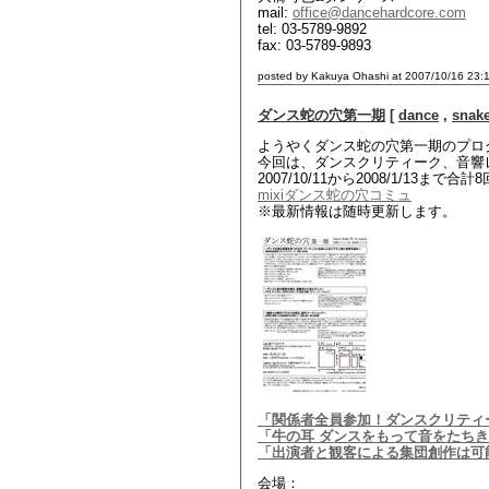
mail:
office@dancehardcore.com
tel: 03-5789-9892
fax: 03-5789-9893
posted by Kakuya Ohashi at 2007/10/16 23:
ダンス蛇の穴第一期
[
dance
,
snake
ようやくダンス蛇の穴第一期のプロ
今回は、ダンスクリティーク、音響
2007/10/11から2008/1/13まで
mixiダンス蛇の穴コミュ
※最新情報は随時更新します。
「関係者全員参加！ダンスクリティ
「牛の耳 ダンスをもって音をたち
「出演者と観客による集団創作は可
会場：