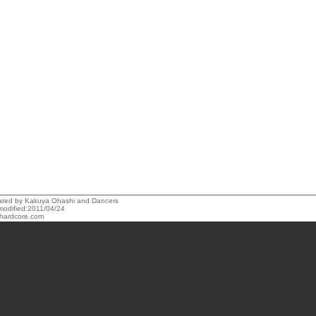
reated by Kakuya Ohashi and Dancers
modified:2011/04/24
hardcore.com