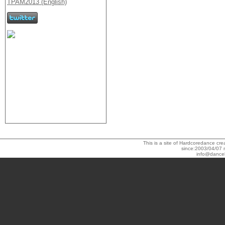
This is a site of Hardcoredance c
since:2003/04/07 
info@dance