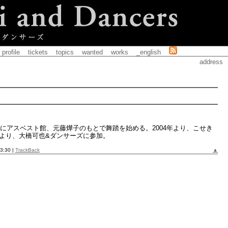
profile
tickets
topics
wanted
works
_english
address
1年にアスベスト館、元藤燁子のもとで舞踏を始める。2004年より、こせき
年より、大橋可也&ダンサーズに参加。
3:30 |
TrackBack
▲