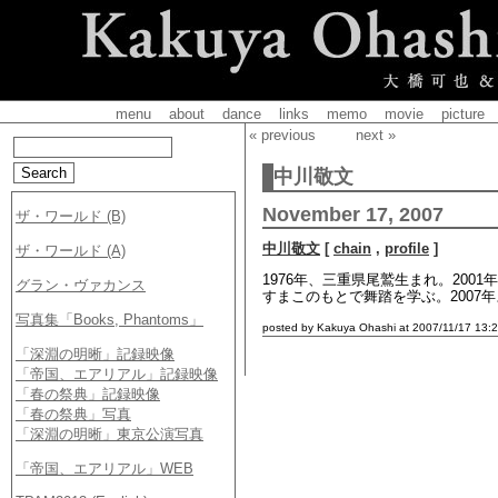
menu
about
dance
links
memo
movie
picture
« previous
next »
中川敬文
November 17, 2007
中川敬文
[
chain
,
profile
]
1976年、三重県尾鷲生まれ。200
すまこのもとで舞踏を学ぶ。2007
posted by Kakuya Ohashi at 2007/11/17 13:2