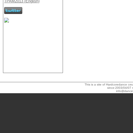
This is a site of Hardcoredance c
since:2003/04/07 
info@dance