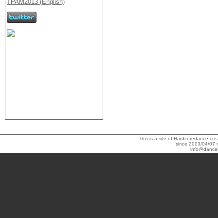
This is a site of Hardcoredance c
since:2003/04/07 
info@dance