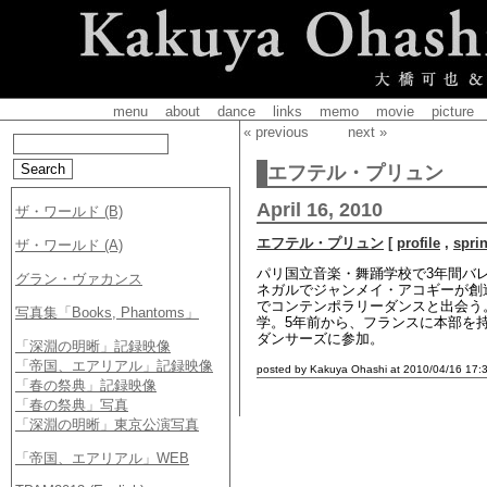
menu
about
dance
links
memo
movie
picture
« previous
next »
エフテル・プリュン
April 16, 2010
エフテル・プリュン
[
profile
,
spri
パリ国立音楽・舞踊学校で3年間バレ
ネガルでジャンメイ・アコギーが創
でコンテンポラリーダンスと出会う
学。5年前から、フランスに本部を持
ダンサーズに参加。
posted by Kakuya Ohashi at 2010/04/16 17: