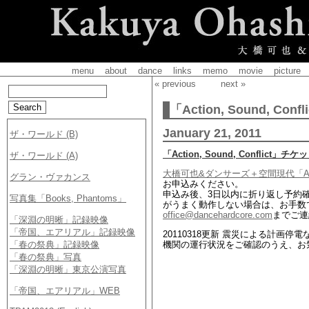
menu
about
dance
links
memo
movie
picture
« previous
next »
「Action, Sound, 
January 21, 2011
「Action, Sound, Conflict
大橋可也&ダンサーズ＋空間現代「Action, 
お申込みください。
申込み後、3日以内に折り返し予約
がうまく動作しない場合は、お手数
office@dancehardcore.com
までご連
20110318更新 震災による計画
機関の運行状況をご確認のうえ、お