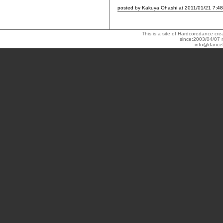
posted by Kakuya Ohashi at 2011/01/21 7:48
This is a site of Hardcoredance c
since:2003/04/07 
info@dance