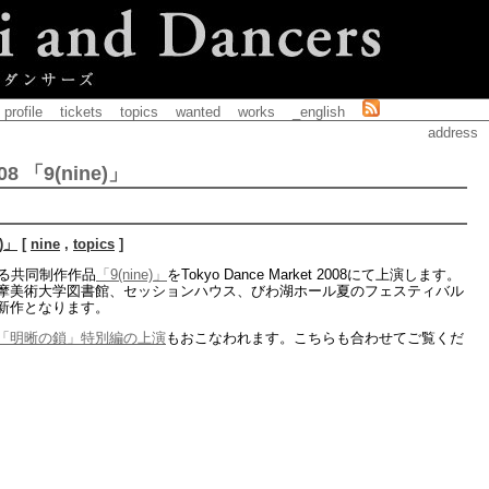
profile
tickets
topics
wanted
works
_english
address
008 「9(nine)」
e)」
[
nine
,
topics
]
よる共同制作作品
「9(nine)」
をTokyo Dance Market 2008にて上演します。
摩美術大学図書館、セッションハウス、びわ湖ホール夏のフェスティバル
新作となります。
「明晰の鎖」特別編の上演
もおこなわれます。こちらも合わせてご覧くだ