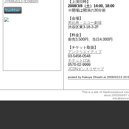
【上演日時】
2008/3/8（土）14:00, 18:00
※開場は開演の30分前
【会場】
恵比寿・エコー劇場
渋谷区東3-18-3-2F
【料金】
前売3,500円、当日4,000円
【チケット取扱】
アンクリエイティブ
03-5458-0548
チケットぴあ
0570-02-9999
JCDNダンスリザーブ
posted by Kakuya Ohashi at 2008/02/13 20:
This is a site of Hardcoredance c
since:2003/04/07 
info@dance