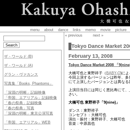
menu
about
dance
links
memo
movie
picture
« previous
next »
Tokyo Dance Market 2
February 13, 2008
Tokyo Dance Market 2008 「9(nin
大橋可也と東野祥子（
BABY-Q
)に
今回上演するバージョンは昨年、多
にて上演したバージョンとは異なる
上演日当日には同じく恵比寿にて、
さい。
大橋可也 東野祥子「9(nine)」
ダンス：東野祥子
コンセプト：大橋可也
演出・振付：東野祥子、大橋可也
音楽：中原昌也