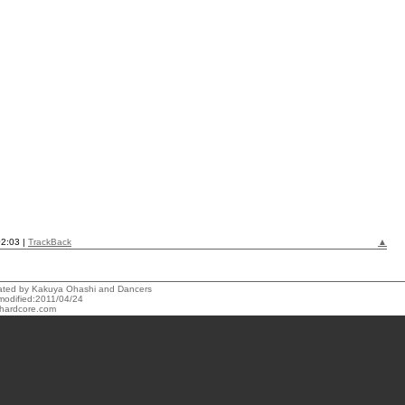
02:03 |
TrackBack
▲
reated by Kakuya Ohashi and Dancers
modified:2011/04/24
hardcore.com