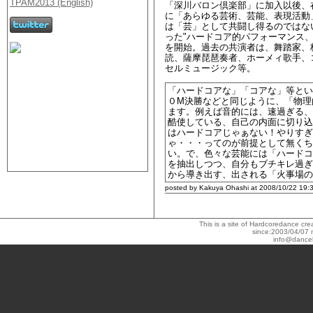
「深川バロン倶楽部」に加入以後、在
に「あらゆる芸術、芸能、表現活動
は「芸」として共闘し得るのではない
った"ハードコア的パフォーマンス
を開始。過去の共演者は、舞踏家、
読、薩摩琵琶奏者、ホーメィ歌手、
セルミュージック等。
「ハードコアな」「コアな」等とい
０M決勝などと同じように、「物理
ます。例えば音的には、速過ぎる、
酷使している、自己の内面に切り込
はハードコアじゃぁない！やりすぎ
ゃ・・・ってのが前提として無くち
い。で、色々な芸能には「ハードコ
を抽出しつつ、自分もブチキレ過ぎ
から導き出す、出される「火事場の
posted by Kakuya Ohashi at 2008/10/22 19:
This is a site of Hardcoredance c
since:2003/04/07 
info@dance