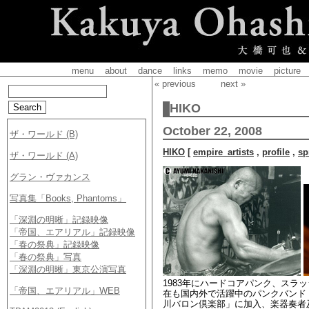
menu
about
dance
links
memo
movie
picture
« previous
next »
HIKO
October 22, 2008
HIKO
[
empire_artists
,
profile
,
sp
1983年にハードコアパンク、スラ
在も国内外で活躍中のパンクバンド「
川バロン倶楽部」に加入、楽器奏者