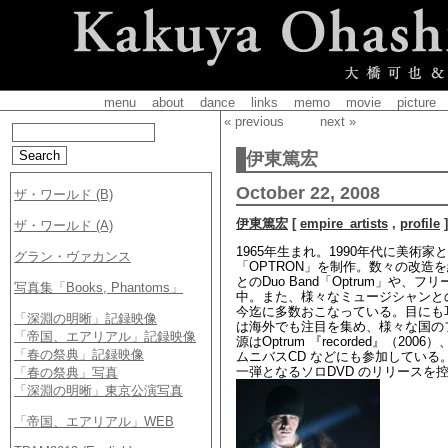
menu
about
dance
links
memo
movie
picture
« previous
next »
伊東篤宏
October 22, 2008
伊東篤宏
[
empire_artists
,
profile
]
1965年生まれ。1990年代に美術
「OPTRON」を制作。数々の改
とのDuo Band「Optrum」
中。また、様々なミュージシャンと
今迄に多数おこなっている。目にも
は海外でも注目を集め、様々な国の
源はOptrum 『recorded』（20
ムニバスCD などにも参加している。20
一弾となるソロDVD のリリースを