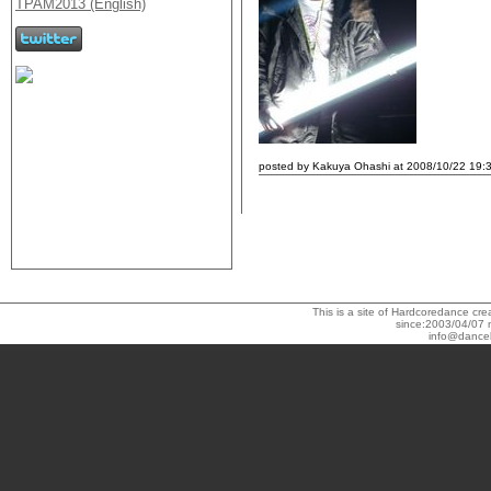
posted by Kakuya Ohashi at 2008/10/22 19:
This is a site of Hardcoredance c
since:2003/04/07 
info@dance