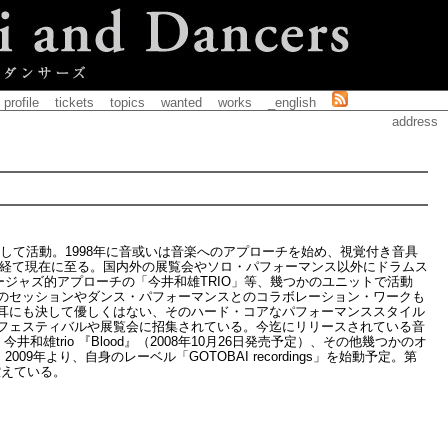
profile
tickets
topics
wanted
works
_english
address
家として活動。1998年に音或いは音楽へのアプローチを始め、視覚付き音具
造を経て現在に至る。国内外の展覧会やソロ・パフォーマンス以外にドラムス
や、フリージャズ的アプローチの「今井和雄TRIO」等、幾つかのユニットで活動
のセッションやダンス・パフォーマンスとのコラボレーション・ワークも
耳にも決して優しくはない、そのハード・コアなパフォーマンススタイル
フェスティバルや展覧会に招集されている。今迄にリリースされている音
06）、今井和雄trio 『Blood』（2008年10月26日発売予定）、その他幾つかのオ
09年より、自身のレーベル「GOTOBAI recordings」を始動予定。第
控えている。