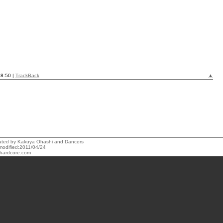
38:50 |
TrackBack
▲
reated by Kakuya Ohashi and Dancers
modified:2011/04/24
hardcore.com