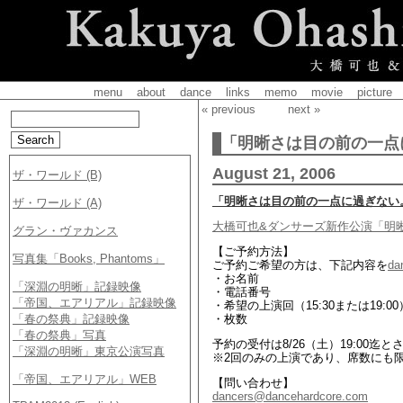
menu
about
dance
links
memo
movie
picture
« previous
next »
「明晰さは目の前の一点
August 21, 2006
「明晰さは目の前の一点に過ぎない
大橋可也&ダンサーズ新作公演「明
【ご予約方法】
ご予約ご希望の方は、下記内容を
da
・お名前
・電話番号
・希望の上演回（15:30または19:00
・枚数
予約の受付は8/26（土）19:00迄
※2回のみの上演であり、席数にも
【問い合わせ】
dancers@dancehardcore.com