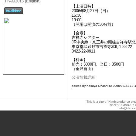
【上演日時】
2006年8月27日（日）
15:30
19:00
（開場は開演の30分前）
【会場】
吉祥寺シアター
JR中央線・京王井の頭線吉祥寺駅北
東京都武蔵野市吉祥寺本町1-33-22
0422-22-0911
【料金】
前売：3000円、当日：3500円
（全席自由）
公演情報詳細
posted by Kakuya Ohashi at 2006/08/21 19:
This is a site of Hardcoredance c
since:2003/04/07 
info@dance