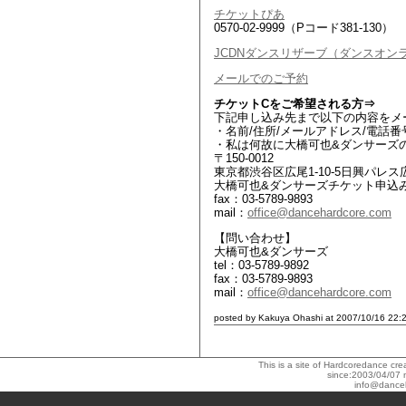
チケットぴあ
0570-02-9999（Pコード381-130）
JCDNダンスリザーブ（ダンスオン
メールでのご予約
チケットCをご希望される方⇒
下記申し込み先まで以下の内容をメ
・名前/住所/メールアドレス/電話番
・私は何故に大橋可也&ダンサーズ
〒150-0012
東京都渋谷区広尾1-10-5日興パレス
大橋可也&ダンサーズチケット申込
fax：03-5789-9893
mail：
office@dancehardcore.com
【問い合わせ】
大橋可也&ダンサーズ
tel：03-5789-9892
fax：03-5789-9893
mail：
office@dancehardcore.com
posted by Kakuya Ohashi at 2007/10/16 22:
This is a site of Hardcoredance c
since:2003/04/07 
info@dance