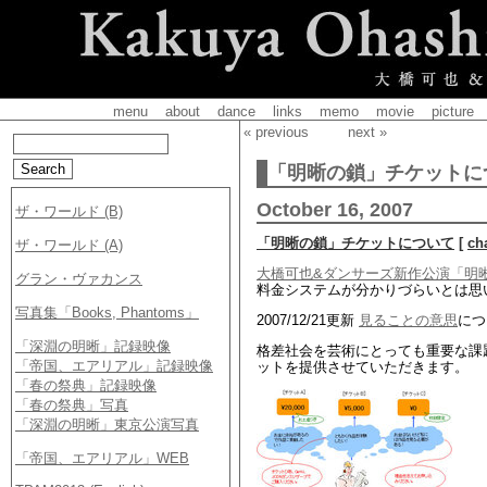
menu
about
dance
links
memo
movie
picture
« previous
next »
「明晰の鎖」チケットに
October 16, 2007
「明晰の鎖」チケットについて
[
ch
大橋可也&ダンサーズ新作公演「明
料金システムが分かりづらいとは思
2007/12/21更新
見ることの意思
につ
格差社会を芸術にとっても重要な課
ットを提供させていただきます。