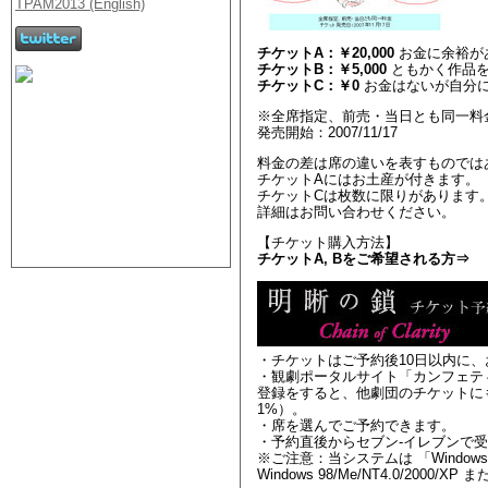
チケットA：￥20,000
お金に余裕が
チケットB：￥5,000
ともかく作品
チケットC：￥0
お金はないが自分
※全席指定、前売・当日とも同一料
発売開始：2007/11/17
料金の差は席の違いを表すものでは
チケットAにはお土産が付きます。
チケットCは枚数に限りがあります
詳細はお問い合わせください。
【チケット購入方法】
チケットA, Bをご希望される方⇒
・チケットはご予約後10日以内に、
・観劇ポータルサイト「カンフェテ
登録をすると、他劇団のチケットに
1%）。
・席を選んでご予約できます。
・予約直後からセブン-イレブンで
※ご注意：当システムは 「Windows
Windows 98/Me/NT4.0/2000/