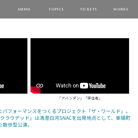
menu
topics
tickets
works
「アバンダン」「移住者」
いたパフォーマンスをつくるプロジェクト「ザ・ワールド」。
クラウデッド」は清澄白河SNACを出発地点として、東陽町
た散歩型公演。