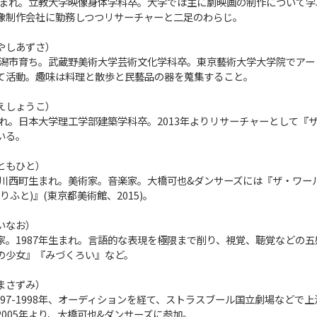
都生まれ。立教大学映像身体学科卒。大学では主に劇映画の制作について学
像制作会社に勤務しつつリサーチャーと二足のわらじ。
やしあずさ）
。新潟市育ち。武蔵野美術大学芸術文化学科卒。東京藝術大学大学院でア
て活動。趣味は料理と散歩と民藝品の器を蒐集すること。
えしょうこ）
まれ。日本大学理工学部建築学科卒。2013年よりリサーチャーとして『
いる。
ともひと）
県旧川西町生まれ。美術家。音楽家。大橋可也&ダンサーズには『ザ・ワー
りふと)』(東京都美術館、2015)。
いなお）
家。1987年生まれ。言語的な表現を極限まで削り、視覚、聴覚などの
の少女』『みづくろい』など。
まさずみ）
1997-1998年、オーディションを経て、ストラスブール国立劇場などで
005年より、大橋可也&ダンサーズに参加。