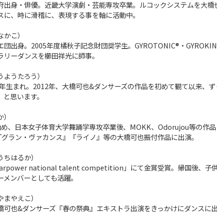
府出身・俳優。近畿大学演劇・芸能専攻卒業。ルコックシステムを大橋
スに、時に滑稽に、表現する事を軸に活動中。
なかこ）
出身。2005年度橘秋子記念財団奨学生。GYROTONIC®・GYROKINE
ラリーダンスを櫛田祥光に師事。
うようたろう）
81年生まれ。2012年、大橋可也&ダンサーズの作品を初めて観て以来
、と思います。
か）
め、日本女子体育大学舞踊学専攻卒業後、MOKK、Odorujou等の作
S』『グラン・ヴァカンス』『ライノ』等の大橋可也振付作品に出演。
うちはるか）
rpower national talent competition」にて金賞受賞。帰国後
ラーメンバーとしても活躍。
やまやえこ）
橋可也&ダンサーズ『春の祭典』エキストラ出演をきっかけにダンスに