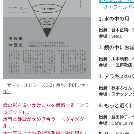
劇場型公演「ヘ
「ザ・ワールド
1. 水の中の月
出演：皆木正純、
会場：
SNAC
2. 鏡の中にお
出演：山本晴歌、
会場：一五屋靴店
3. アラキスの
「ザ・ワールド シーズン2」解説（PDFファイ
出演：秋本ふせん
ル）
会場：スナックフ
4. もっと近く
雲の影を追いかけまちを横断する「クラ
ウデッド」。
出演：益田仲子、
爆音と静謐がせめぎ合う「ヘヴィメタ
会場：
Cafe La Vu
ル」。
テーマは《土地の記憶を吸う吸血鬼》。
5. リ・インカ