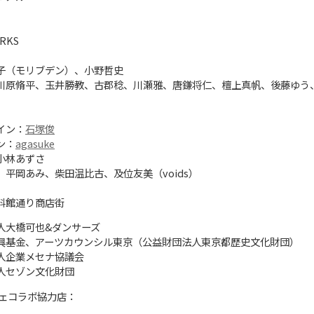
RKS
子（モリブデン）、小野哲史
川原脩平、玉井勝教、古郡稔、川瀬雅、唐鎌将仁、檀上真帆、後藤ゆう
イン：
石塚俊
ン：
agasuke
小林あずさ
平岡あみ、柴田温比古、及位友美（voids）
料館通り商店街
人大橋可也&ダンサーズ
興基金、アーツカウンシル東京（公益財団法人東京都歴史文化財団）
人企業メセナ協議会
人セゾン文化財団
フェコラボ協力店：