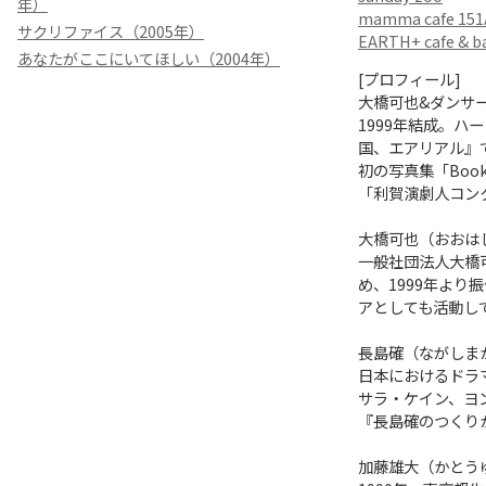
年）
mamma cafe 151
サクリファイス（2005年）
EARTH+ cafe & b
あなたがここにいてほしい（2004年）
[プロフィール]
大橋可也&ダンサ
1999年結成。
国、エアリアル』
初の写真集「Boo
「利賀演劇人コンク
大橋可也（おおは
一般社団法人大橋可
め、1999年より振
アとしても活動し
長島確（ながしま
日本におけるドラ
サラ・ケイン、ヨ
『長島確のつくり
加藤雄大（かとう