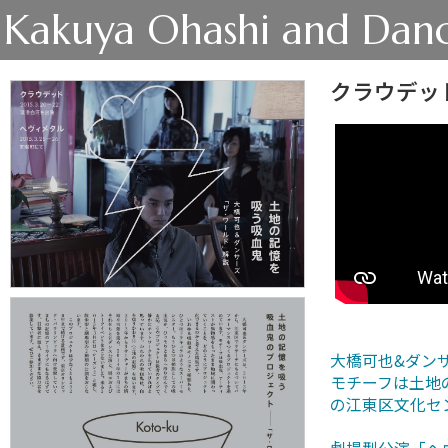
Kakuya Ohashi and Danc
クラウデッ
大橋可也&ダン
モチーフは土地
の江東区文化セ