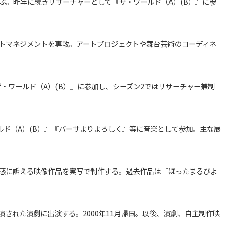
ぶ。昨年に続きリサーチャーとして『ザ・ワールド（A）(B）』に参
ートマネジメントを専攻。アートプロジェクトや舞台芸術のコーディネ
ザ・ワールド（A）(B）』に参加し、シーズン2ではリサーチャー兼制
ルド（A）(B）』『バーサよりよろしく』等に音楽として参加。主な展
五感に訴える映像作品を実写で制作する。過去作品は『ほったまるびよ
上演された演劇に出演する。2000年11月帰国。以後、演劇、自主制作映