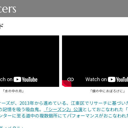
ers
ド
「水の中の月」
「鏡の中におぼろげに」
サーズが、2013年から進めている、江東区でリサーチに基づ
の記憶を吸う吸血鬼。
「シーズン2」公演
としておこなわれた「
ンターに至る道中の複数個所にてパフォーマンスがおこなわれ