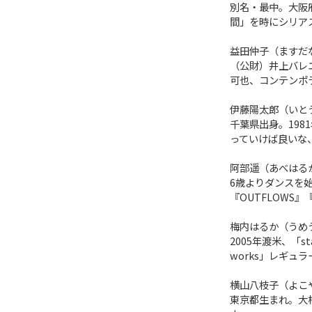
別名・最中。大阪
間」を時にシリア
益田仲子（ますだ
（公財）井上バレエ団
可也、コンテンポ
伊藤陽太郎（いと
千葉県出身。19
っていけば良いな
阿部遥（あべはる
6歳よりダンスを始
『OUTFLOW
梅内はるか（うめ
2005年渡米、「sta
works」レギュ
横山八枝子（よこ
東京都生まれ。大