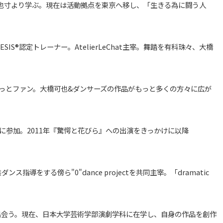
也寸より学ぶ。現在は活動拠点を東京へ移し、「生きる為に闘う人
SIS®認定トレーナー。AtelierLeChat主宰。舞踏を有科珠々、大橋
、ずっとファン。大橋可也&ダンサーズの作品がもっと多くの方々に広が
品に参加。2011年『驚愕と花びら』への出演をきっかけに以降
、子供ダンス指導をする傍ら"0"dance projectを共同主宰。「dramatic
出会う。現在、日本大学芸術学部演劇学科に在学し、自身の作品を創作