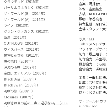
クラウデッド（2015年）
音楽：涌井智仁
バーサよりよろしく（2014年）
映像：
吉開菜央
ザ・ワールド (B)（2014年）
衣装：ROCCA WO
照明：筆谷亮也
ザ・ワールド (A)（2014年）
舞台監督：原口佳
ライノ（2013年）
会場スタッフ：大
グラン・ヴァカンス（2013年）
断崖（2012年）
写真：
GO
OUTFLOWS（2011年）
ドキュメントデザ
フライヤーデザイ
ウィスパーズ（2011年）
制作：坂上翔子、
驚愕と花びら（2011年）
制作協力：麻生琴、
春の祭典（2010年）
撮影協力：
そら庵
深淵の明晰（2009年）
会場協力：深川資
帝国、エアリアル（2008年）
主催：一般社団法
Black Dog（2008年）
助成：芸術文化振
Black Swan（2008年）
認定：公益社団法
明晰の鎖（2008年）
協力：公益財団法
Closures（2007年）
ザ・ワールド カ
明晰さは目の前の一点に過ぎない。（2006
sunday zoo