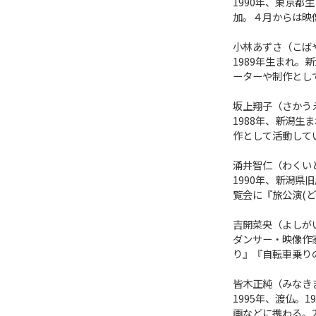
1990年、東京
加。４月からは映
小林あずさ（こば
1989年生まれ
ーターや制作とし
坂上翔子（さかう
1988年、新潟生
作として活動して
涌井智仁（わくい
1990年、新潟
覧会に『旅公演(ど
吉開菜央（よしが
ダンサー・映像作
り』『自転車乗り
皆木正純（みなき
1995年、渡仏。
画などに携わる。2