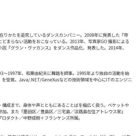
在りかたを追究しているダンスカンパニー。2008年に発表した『帝
まらない活動をおこなっている。2013年、写真家GO 撮影による
長編小説『グラン・ヴァカンス』をダンス作品化、発表した。2014年、
3～1997年、和栗由紀夫に舞踏を師事。1995年より独自の活動を始
賞。Java/.NET/GeneXusなどの技術領域を中心にITのエンジニ
・構成まで、身体や声とともにあることばを幅広く扱う。ベケットや
参加。また『墨田区／豊島区／三宅島／淡路島在住アトレウス家』
プロダクト／中野成樹＋フランケンズ所属。