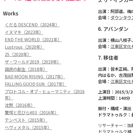
出演：阿部遥、梅
Works
会場：
ダウンタウ
くだる DESCEND（2024年）
6. アバンダン
イヌマキ（2023年）
END THE WORLD（2021年）
出演：横山八枝子
会場：
江東区文化
Lustrous（2020年）
25（2020年）
7. 移住者
ザ・ワールド2019（2019年）
出演：皆木正純、
国民の創生（2018年）
内はるか、古茂田
BAD MOON RISING（2017年）
会場：
江東区文化
FALLING GOOD SUN（2017年）
プロトコル・オブ・ヒューマニティ（2016
上演日：2015/3/2
年）
上演時間：140分
沈黙（2016年）
振付・構成・演出
驚愕と花びら#03（2016年）
ドラマトゥルク：
テンペスト（2015年）
リサーチャー：加
ヘヴィメタル（2015年）
ドラマトゥルク補