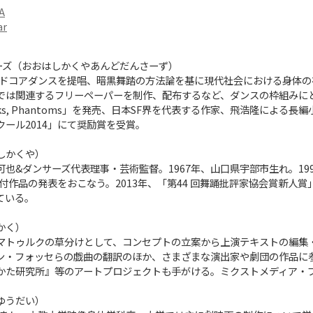
A
ar
ーズ（おおはしかくやあんどだんさーず）
ハードコアダンスを提唱、暗黒舞踏の方法論を基に現代社会における身体の
では関連するフリーペーパーを制作、配布するなど、ダンスの枠組みにとど
ks, Phantoms」を発売、日本SF界を代表する作家、飛浩隆による
ール2014」にて奨励賞を受賞。
しかくや）
也&ダンサーズ代表理事・芸術監督。1967年、山口県宇部市生れ。199
付作品の発表をおこなう。2013年、「第44 回舞踊批評家協会賞新人賞」を受
ている。
かく）
マトゥルクの草分けとして、コンセプトの立案から上演テキストの編集
ン・フォッセらの戯曲の翻訳のほか、さまざまな演出家や劇団の作品に
かた研究所』等のアートプロジェクトも手がける。ミクストメディア・
ゆうだい）