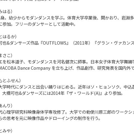
みはる）
京都出身。幼少からモダンダンスを学ぶ。体育大学卒業後、関かおり、岩
に参加。フリーのダンサーとして活動中。
とはるか）
也&ダンサーズ作品『OUTFLOWS』（2011年）『グラン・ヴァカンス』
まさこ）
エを松本道子、モダンダンスを河名健次に師事。日本女子体育大学舞踊学
ACOBA Dance Company を立ち上げ、作品創作、研究発表を国内
もとふせん）
大学時代にダンスと出会い踊りはじめる。近年はソ・ヒョンソク、中込遊
大橋可也&ダンサーズには2014年『ザ・ワールド(A)』より参加。
あんり）
代心理学研究科映像身体学専攻修了。大学での勅使川原三郎のワークシ
らの思考を元に映像作品やドローイングの制作を行う。
とみや）