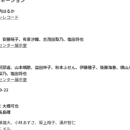
内はるか
ンレコード
、安藤暁子、有泉汐織、古茂田梨乃、塩田将也
センター展示室
阿部遥、山本晴歌、益田仲子、秋本ふせん、伊藤雅子、後藤海春、横山
梨乃、塩田将也
センター展示室
0-22
：大橋可也
長島確
藤雄大、小林あずさ、坂上翔子、涌井智仁
：メル