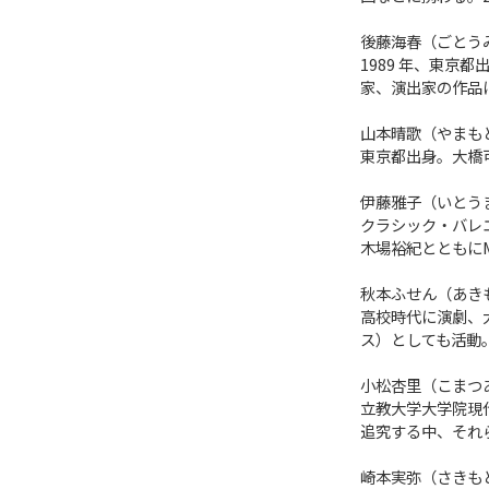
後藤海春（ごとう
1989 年、東
家、演出家の作品
山本晴歌（やまも
東京都出身。大橋可
伊藤雅子（いとう
クラシック・バレ
木場裕紀とともにM
秋本ふせん（あき
高校時代に演劇、
ス）としても活動。
小松杏里（こまつ
立教大学大学院現
追究する中、それ
崎本実弥（さきも