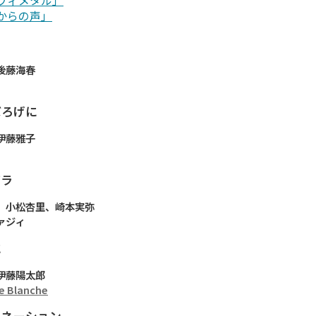
ヴィメタル」
からの声」
後藤海春
ぼろげに
伊藤雅子
バラ
、小松杏里、崎本実弥
ァジィ
に
伊藤陽太郎
e Blanche
ーネーション