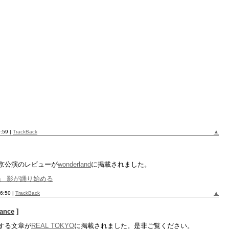
0:59
|
TrackBack
▲
京公演のレビューが
wonderland
に掲載されました。
」 影が踊り始める
56:50
|
TrackBack
▲
ance
]
する文章が
REAL TOKYO
に掲載されました。是非ご覧ください。