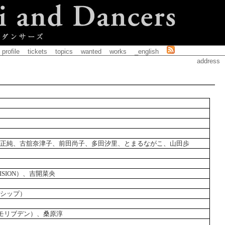
profile
tickets
topics
wanted
works
_english
address
正純、古舘奈津子、前田尚子、多田汐里、とまるながこ、山田歩
ISION）、吉開菜央
シップ）
ce モリブデン）、桑原淳