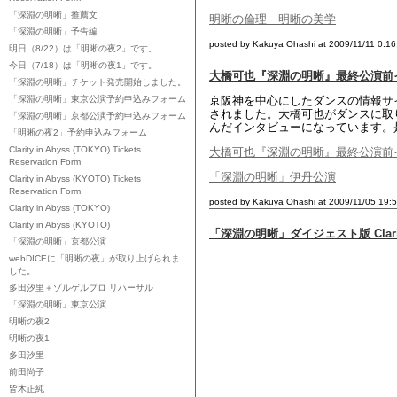
「深淵の明晰」推薦文
明晰の倫理 明晰の美学
「深淵の明晰」予告編
posted by Kakuya Ohashi at 2009/11/11 0:1
明日（8/22）は「明晰の夜2」です。
今日（7/18）は「明晰の夜1」です。
大橋可也『深淵の明晰』最終公演前
「深淵の明晰」チケット発売開始しました。
「深淵の明晰」東京公演予約申込みフォーム
京阪神を中心にしたダンスの情報サ
されました。大橋可也がダンスに取
「深淵の明晰」京都公演予約申込みフォーム
んだインタビューになっています。
「明晰の夜2」予約申込みフォーム
Clarity in Abyss (TOKYO) Tickets
大橋可也『深淵の明晰』最終公演前
Reservation Form
「深淵の明晰」伊丹公演
Clarity in Abyss (KYOTO) Tickets
Reservation Form
posted by Kakuya Ohashi at 2009/11/05 19:
Clarity in Abyss (TOKYO)
Clarity in Abyss (KYOTO)
「深淵の明晰」ダイジェスト版 Clarity in
「深淵の明晰」京都公演
webDICEに「明晰の夜」が取り上げられま
した。
多田汐里＋ゾルゲルプロ リハーサル
「深淵の明晰」東京公演
明晰の夜2
明晰の夜1
多田汐里
前田尚子
皆木正純