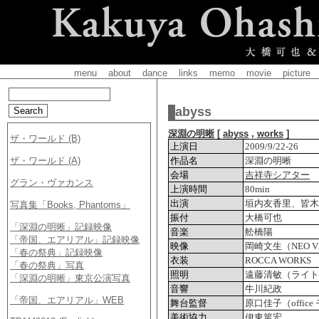
menu
about
dance
links
memo
movie
picture
abyss
深淵の明晰
[
abyss
,
works
]
上演日
2009/9/22-26
作品名
深淵の明晰
会場
吉祥寺シアター
上演時間
80min
出演
垣内友香里、皆木
振付
大橋可也
音楽
舩橋陽
映像
岡崎文生（NEO V
衣装
ROCCA WORKS
照明
遠藤清敏（ライト
音響
牛川紀政
舞台監督
原口佳子（offi
美術協力
伊東篤宏