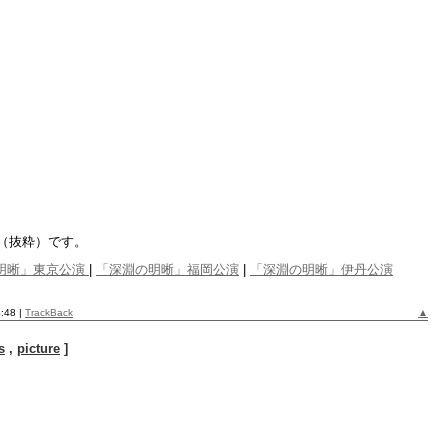
（抜粋）です。
明晰」東京公演
|
「深淵の明晰」福岡公演
|
「深淵の明晰」伊丹公演
4:48
|
TrackBack
▲
s
,
picture
]