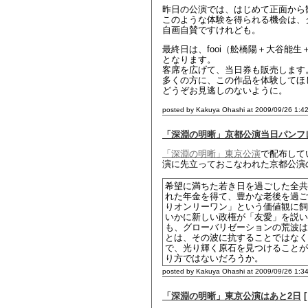
昨日の公演では、はじめて正面から
このような体験を得られる機会は、
自画自賛ですけれども。
最終日は、fooi（舩橋陽＋大谷能
となります。
客席を広げて、当日券も販売します
多くの方に、この作品を体験してほ
どうぞお見逃しのないように。
posted by Kakuya Ohashi at 2009/09/26 1:4
「深淵の明晰」京都公演当日パンフ
「深淵の明晰」東京公演
で配布して
演に先立っておこなわれた京都公演
希望に満ちた若き日を過ごした全共
れた年金を得て、豊かな老後を過ご
りオンリーワン」という価値観に飼
いかに新しい政権が「友愛」を説い
も、グローバリゼーションの荒波は
とは、その波に抗することではなく
で、光り輝く原石を見つけることが
り方ではないだろうか。
posted by Kakuya Ohashi at 2009/09/26 1:3
「深淵の明晰」東京公演はあと2日