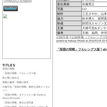
宣伝美術
佐藤寛之
写真
GO
制作
三五さやか、山本
協力
鈴木携人、坂間真
助成
財団法人セゾン文
主催
大橋可也&ダンサ
備考
京都、福岡、伊丹
記録写真
|
記録映像（フルレングス
posted by Kakuya Ohashi at 2011/01/19 22:
「深淵の明晰」フルレングス版
[
ab
TITLES
深淵の明晰
「深淵の明晰」フルレングス版
影が踊り始める
明晰の倫理 明晰の美学
大橋可也『深淵の明晰』最終公演前インタビ
ュー
「深淵の明晰」ダイジェスト版 Clarity in
Abyss [Excerpt]
「深淵の明晰」東京公演写真