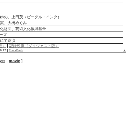
ゆの、上田茂（ビーグル・インク）
実、大橋めぐみ
化財団、芸術文化振興基金
ーズ
にて巡演
版）
|
記録映像（ダイジェスト版）
36:17
|
TrackBack
▲
yss
,
movie
]