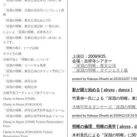
「深淵の明晰」東京公演は本日（9/26）限
り
「深淵の明晰」京都公演当日パンフレット原
稿
「深淵の明晰」東京公演はあと2日
「深淵の明晰」東京公演記録（一部のみ）
いよいよ「深淵の明晰」吉祥寺入り
「深淵の明晰」京都公演は今日（9/18）か
らです。
「明晰の夜2」トーク記録
キマイラの橋
上演日：2009/9/25
大橋可也と『明晰の鎖』について
会場：吉祥寺シアター
「深淵の明晰」東京公演
「深淵の明晰」リハーサル風景
「深淵の明晰」ダイジェスト版
「深淵の明晰」東京公演のチケット予約につ
いて
posted by Kakuya Ohashi at 2010/12/27 7:5
「深淵の明晰」伊丹公演
「深淵の明晰」福岡公演
影が踊り始める
[
abyss
,
dance
]
大橋可也ワークショップ@アイホール
竹重伸一氏による『深淵の明晰』東
Clarity in Abyss (ITAMI)
Clarity in Abyss (FUKUOKA)
大橋可也＆ダンサーズ「深淵の明晰
「深淵の明晰」伊丹公演予約申込みフォーム
posted by Kakuya Ohashi at 2009/11/19 20:
「深淵の明晰」福岡公演予約申込みフォーム
Clarity in Abyss (ITAMI) Tickets Reservation
明晰の倫理 明晰の美学
[
abyss
,
d
Form
Clarity in Abyss (FUKUOKA) Tickets
木村覚氏による『深淵の明晰』に関
Reservation Form