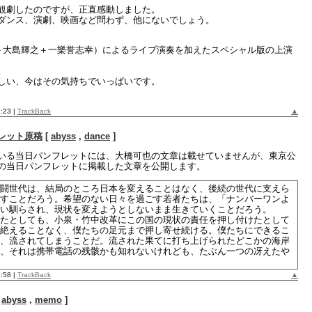
観劇したのですが、正直感動しました。
ダンス、演劇、映画など問わず、他にないでしょう。
生＋大島輝之＋一樂誉志幸）によるライブ演奏を加えたスペシャル版の上演
。
しい、今はその気持ちでいっぱいです。
2:23
|
TrackBack
▲
レット原稿
[
abyss
,
dance
]
いる当日パンフレットには、大橋可也の文章は載せていませんが、東京公
の当日パンフレットに掲載した文章を公開します。
闘世代は、結局のところ日本を変えることはなく、後続の世代に支えら
すことだろう。希望のない日々を過ごす若者たちは、「ナンバーワンよ
い馴らされ、現状を変えようとしないまま生きていくことだろう。
たとしても、小泉・竹中改革にこの国の現状の責任を押し付けたとして
絶えることなく、僕たちの足元まで押し寄せ続ける。僕たちにできるこ
、流されてしまうことだ。流された果てに打ち上げられたどこかの海岸
、それは携帯電話の残骸かも知れないけれども、たぶん一つの冴えたや
4:58
|
TrackBack
▲
[
abyss
,
memo
]