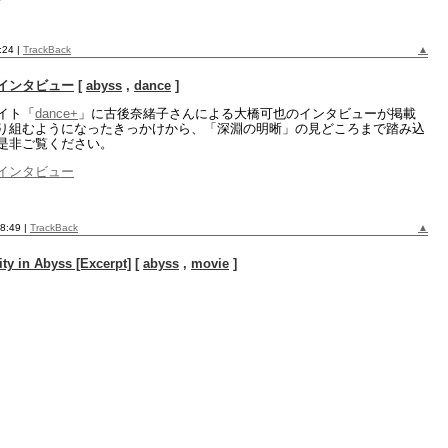
6:24
|
TrackBack
▲
インタビュー
[
abyss
,
dance
]
イト「
dance+
」に古後奈緒子さんによる大橋可也のインタビューが掲載
り組むようになったきっかけから、「深淵の明晰」の見どころまで踏み込
是非ご覧ください。
インタビュー
58:49
|
TrackBack
▲
 Abyss [Excerpt]
[
abyss
,
movie
]