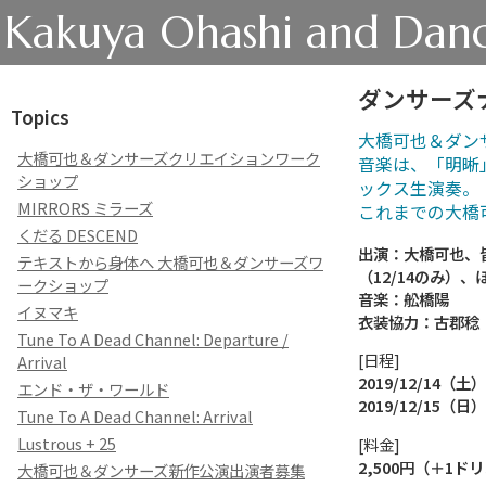
Kakuya Ohashi and Danc
ダンサーズナ
Topics
大橋可也＆ダン
大橋可也＆ダンサーズクリエイションワーク
音楽は、「明晰
ショップ
ックス生演奏。
MIRRORS ミラーズ
これまでの大橋
くだる DESCEND
出演：大橋可也、
テキストから身体へ 大橋可也＆ダンサーズワ
（12/14のみ）、
ークショップ
音楽：舩橋陽
イヌマキ
衣装協力：古郡稔
Tune To A Dead Channel: Departure /
[日程]
Arrival
2019/12/14（土
エンド・ザ・ワールド
2019/12/15（日
Tune To A Dead Channel: Arrival
Lustrous + 25
[料金]
2,500円（＋1
大橋可也＆ダンサーズ新作公演出演者募集