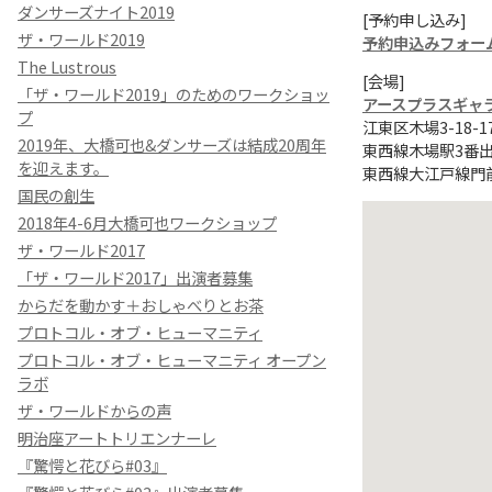
ダンサーズナイト2019
[予約申し込み]
ザ・ワールド2019
予約申込みフォー
The Lustrous
[会場]
「ザ・ワールド2019」のためのワークショッ
アースプラスギャ
プ
江東区木場3-18-1
2019年、大橋可也&ダンサーズは結成20周年
東西線木場駅3番
を迎えます。
東西線大江戸線門
国民の創生
2018年4-6月大橋可也ワークショップ
ザ・ワールド2017
「ザ・ワールド2017」出演者募集
からだを動かす＋おしゃべりとお茶
プロトコル・オブ・ヒューマニティ
プロトコル・オブ・ヒューマニティ オープン
ラボ
ザ・ワールドからの声
明治座アートトリエンナーレ
『驚愕と花びら#03』