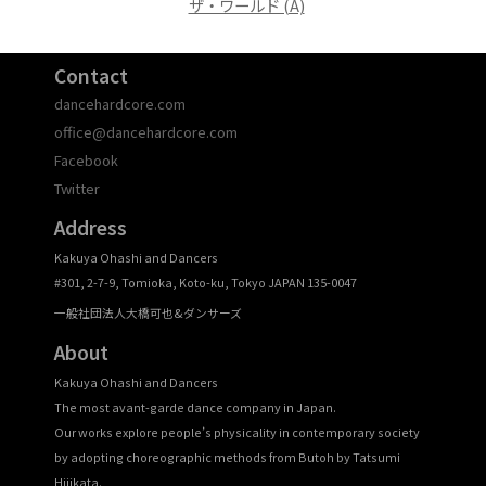
ザ・ワールド (A)
Contact
dancehardcore.com
office@dancehardcore.com
Facebook
Twitter
Address
Kakuya Ohashi and Dancers
#301, 2-7-9, Tomioka, Koto-ku, Tokyo JAPAN 135-0047
一般社団法人大橋可也&ダンサーズ
About
Kakuya Ohashi and Dancers
The most avant-garde dance company in Japan.
Our works explore people’s physicality in contemporary society
by adopting choreographic methods from Butoh by Tatsumi
Hijikata.