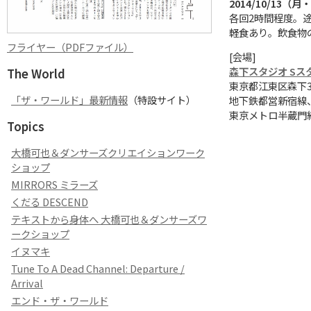
2014/10/13（月
各回2時間程度。
軽食あり。飲食物
フライヤー（PDFファイル）
[会場]
森下スタジオ Sス
The World
東京都江東区森下3-
「ザ・ワールド」最新情報
（特設サイト）
地下鉄都営新宿線、
東京メトロ半蔵門線
Topics
大橋可也＆ダンサーズクリエイションワーク
ショップ
MIRRORS ミラーズ
くだる DESCEND
テキストから身体へ 大橋可也＆ダンサーズワ
ークショップ
イヌマキ
Tune To A Dead Channel: Departure /
Arrival
エンド・ザ・ワールド