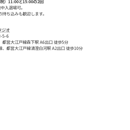
・祝）11:00と15:00の2回
途中入退場可。
の持ち込みも歓迎します。
タジオ
5-6
都営大江戸線森下駅 A6出口 徒歩5分
、都営大江戸線清澄白河駅 A2出口 徒歩10分