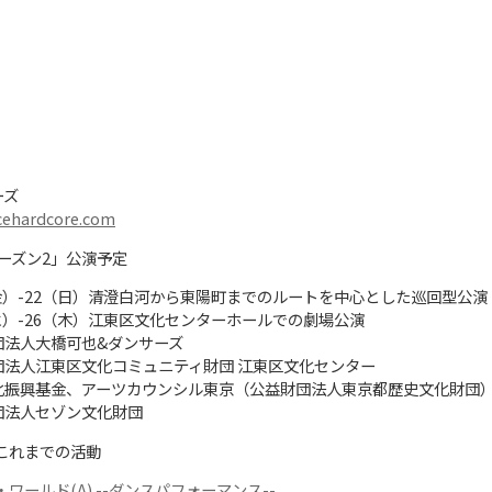
ーズ
cehardcore.com
ーズン2」公演予定
20（金）-22（日）清澄白河から東陽町までのルートを中心とした巡回型公演
25（水）-26（木）江東区文化センターホールでの劇場公演
団法人大橋可也&ダンサーズ
団法人江東区文化コミュニティ財団 江東区文化センター
化振興基金、アーツカウンシル東京（公益財団法人東京都歴史文化財団
団法人セゾン文化財団
これまでの活動
・ワールド(A) --ダンスパフォーマンス--