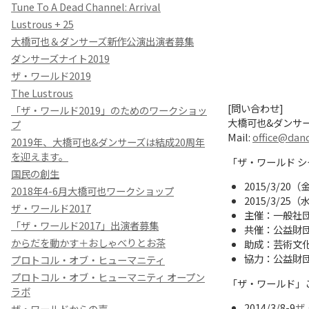
Tune To A Dead Channel: Arrival
Lustrous + 25
大橋可也＆ダンサーズ新作公演出演者募集
ダンサーズナイト2019
ザ・ワールド2019
The Lustrous
[問い合わせ]
「ザ・ワールド2019」のためのワークショッ
大橋可也&ダンサ
プ
Mail:
office@dan
2019年、大橋可也&ダンサーズは結成20周年
を迎えます。
「ザ・ワールド シ
国民の創生
2015/3/
2018年4-6月大橋可也ワークショップ
2015/3/
ザ・ワールド2017
主催：一般社
「ザ・ワールド2017」出演者募集
共催：公益財
からだを動かす＋おしゃべりとお茶
助成：芸術文
協力：公益財
プロトコル・オブ・ヒューマニティ
プロトコル・オブ・ヒューマニティ オープン
「ザ・ワールド」
ラボ
2014/3/8-9
ザ
ザ・ワールドからの声