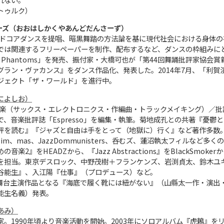
トゥルク）
ーズ（おおはしかくやあんどだんさーず）
ハードコアダンスを提唱、暗黒舞踏の方法論を基に現代社会における身体の
では関連するフリーペーパーを制作、配布するなど、ダンスの枠組みにと
s, Phantoms」を発売、振付家・大橋可也が「第44回舞踊批評家協会
グラン・ヴァカンス』をダンス作品化、発表した。2014年7月、「利賀
ジェクト「ザ・ワールド」を進行中。
によしお）
。音楽（サックス・エレクトロニクス・作編曲・トラックメイキング）／批
2年まで、音楽批評誌「Espresso」を編集・執筆。菊地成孔との共著
評を読む』『ジャズと自由は手をとって（地獄に）行く』など著作多数
im、mas、JazzDommunisters、呑むズ、蓮沼執太フィルな
音楽2』をHEADZから、『Jazz Abstractions』をBlack
を担当。東京デスロック、中野茂樹＋フランケンズ、岩渕貞太、鈴木ユ
谷能生』、入江陽『仕事』（プロデュース）など。
、初舞台主演作品となる『海底で履く靴には紐がない』（山縣太一作・演出
能生名義）発表。
あみ）
1990年頃より音楽活動を開始。2003年にソロアルバム『虎鶫』をリリース。同年