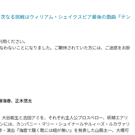
、次なる挑戦はウィリアム・シェイクスピア最後の戯曲『テン
利用ください。
こなわないことになりました。ご期待されていた方には、ご迷惑をお掛
藤海春、正木悠太
、大谷能生と吉田アミを、それぞれ主人公プロスペロー、妖精エアリ
バンには、カンパニー・マリー・シュイナールやルィーズ・ルカヴァリ
作・演出『海底で履く靴には紐が無い』を発表した山縣太一、大橋可