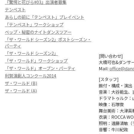
『驚愕と花びら#03』出演者募集
テンペスト
あらしの前に「テンペスト」プレイベント
「テンペスト」ワークショップ
ベップ・秘密のナイトダンスツアー
「ザ・ワールド シーズン2」ポストシーズン・
パーティ
「ザ・ワールド シーズン2」
[問い合わせ]
「ザ・ワールド」ワークショップ
大橋可也&ダンサ
「ザ・ワールド」オープン・パーティ
Mail:
office@dan
利賀演劇人コンクール2014
[スタッフ]
ザ・ワールド (B)
振付・構成・演出
ザ・ワールド (A)
音楽：大谷能生、
ドラマトゥルク：
映像：石塚俊
舞台美術：大津英
衣装：ROCCA WO
照明：遠藤清敏（
音響：牛川紀政