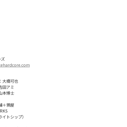
ーズ
cehardcore.com
：大橋可也
吉田アミ
山本博士
輔＋鴉屋
RKS
ライトシップ）