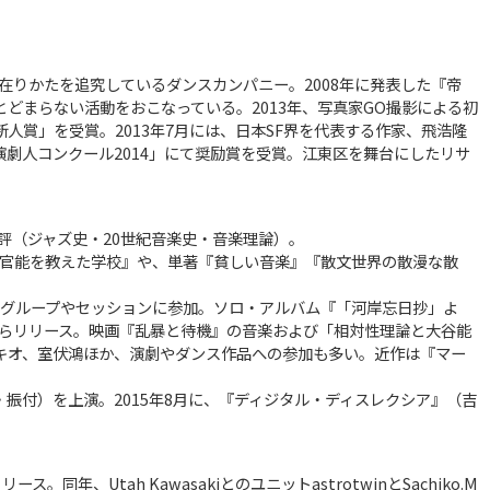
在りかたを追究しているダンスカンパニー。2008年に発表した『帝
どまらない活動をおこなっている。2013年、写真家GO撮影による初
賞新人賞」を受賞。2013年7月には、日本SF界を代表する作家、飛浩隆
演劇人コンクール2014」にて奨励賞を受賞。江東区を舞台にしたリサ
評（ジャズ史・20世紀音楽史・音楽理論）。
『憂鬱と官能を教えた学校』や、単著『貧しい音楽』『散文世界の散漫な散
。
ど多くのグループやセッションに参加。ソロ・アルバム『「河岸忘日抄」よ
Smokerからリリース。映画『乱暴と待機』の音楽および「相対性理論と大谷能
キオ、室伏鴻ほか、演劇やダンス作品への参加も多い。近作は『マー
・振付）を上演。2015年8月に、『ディジタル・ディスレクシア』（吉
、Utah KawasakiとのユニットastrotwinとSachiko.M