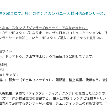
体を取り戻す。極北のダンスカンパニー大橋可也&ダンサーズ
ーズLINEスタンプ「ダンサーズのハードコアななかまたち」
ーズがLINEスタンプになりました。ぜひ日々のコミュニケーションにご
フライヤーで告知していたLINEスタンプ購入によるチケット割引はお
設サイト
ー、ドラマトゥルク山本博士による作品紹介を公開しています。
谷能生
アミ
はミランダ：
晴、山縣太一（チェルフィッチュ）、阿部遥、檀上真帆、後藤ゆう、後
大谷能生」名義で『ディジタル・ディスレクシア』を発表したばかりの
／文字／声が舞台空間を交錯する。 主人公の娘ミランダと怪物キャリ
国内外で活躍するダンサー今津雅晴、チェルフィッチュの看板俳優で、