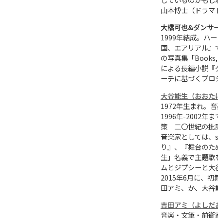
山本博士（ドラマ
大橋可也&ダンサ
1999年結成。
国、エアリアル』
の写真集「Book
による長編小説『
ーチに基づくプロ
大谷能生（おおた
1972年生まれ
1996年-200
策 二〇世紀の批
音楽家としては、s
り』、『舞台のための
生」名義で主題歌
ムとジプシーと大
2015年6月に
田アミ、か、大谷
吉田アミ（よしだ
音楽・文筆・前衛家。