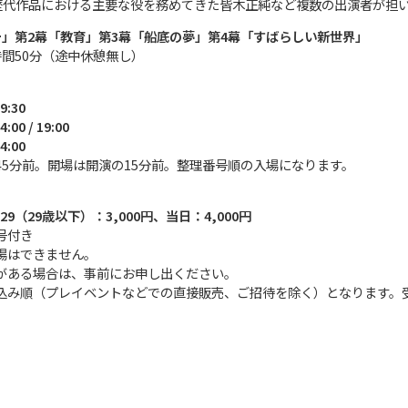
歴代作品における主要な役を務めてきた皆木正純など複数の出演者が担
ー」第2幕「教育」第3幕「船底の夢」第4幕「すばらしい新世界」
時間50分（途中休憩無し）
9:30
00 / 19:00
4:00
45分前。開場は開演の15分前。整理番号順の入場になります。
29（29歳以下）：3,000円、当日：4,000円
号付き
場はできません。
がある場合は、事前にお申し出ください。
込み順（プレイベントなどでの直接販売、ご招待を除く）となります。