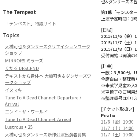
也&ダンサーズの
The Tempest
第1幕「モンスタ
上演予定時間：1
「テンペスト」特設サイト
[日程]
Topics
2015/11/6（金）1
2015/11/7（土）14:
大橋可也＆ダンサーズクリエイションワーク
2015/11/8（日）1
ショップ
受付開始は開演の
MIRRORS ミラーズ
[料金]
くだる DESCEND
一般：3,500円、U
テキストから身体へ 大橋可也＆ダンサーズワ
全席自由・整理番
ークショップ
※未就学児童の入
イヌマキ
※車椅子のご利用
Tune To A Dead Channel: Departure /
※整理番号は申し
Arrival
[チケット取扱い]
エンド・ザ・ワールド
Peatix
Tune To A Dead Channel: Arrival
11/6（金）19:30
Lustrous + 25
11/7（土）14:00
大橋可也＆ダンサーズ新作公演出演者募集
11/7（土）19:00