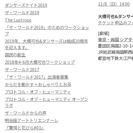
11/8（日）14:00
ダンサーズナイト2019
ザ・ワールド2019
大橋可也&ダンサ
The Lustrous
チケット申込みフ
「ザ・ワールド2019」のためのワークショッ
[劇場]
プ
東京・両国 シアタ
2019年、大橋可也&ダンサーズは結成20周年
墨田区両国2-10-
を迎えます。
JR総武線両国駅西
国民の創生
都営地下鉄大江戸線
2018年4-6月大橋可也ワークショップ
ザ・ワールド2017
「ザ・ワールド2017」出演者募集
からだを動かす＋おしゃべりとお茶
プロトコル・オブ・ヒューマニティ
プロトコル・オブ・ヒューマニティ オープン
ラボ
ザ・ワールドからの声
明治座アートトリエンナーレ
『驚愕と花びら#03』