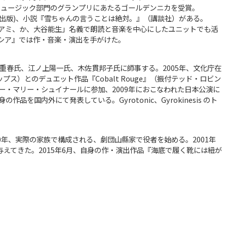
タル・ミュージック部門のグランプリにあたるゴールデンニカを受賞。
出版)、小説『雪ちゃんの言うことは絶対。』（講談社）がある。
「吉田アミ、か、大谷能生」名義で朗読と音楽を中心にしたユニットでも活
クシア』では作・音楽・演出を手がけた。
重春氏、江ノ上陽一氏、木佐貫邦子氏に師事する。2005年、文化庁在
）とのデュエット作品『Cobalt Rouge』（振付テッド・ロビン
ー・マリー・シュイナールに参加、2009年におこなわれた日本公演に
国内外にて発表している。Gyrotonic、Gyrokinesis のト
0年、実際の家族で構成される、劇団山縣家で役者を始める。2001年
えてきた。2015年6月、自身の作・演出作品『海底で履く靴には紐が