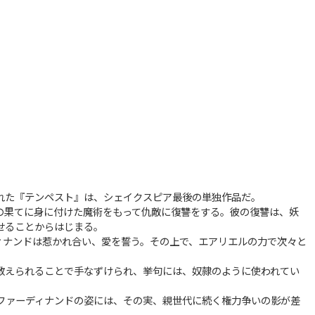
れた『テンペスト』は、シェイクスピア最後の単独作品だ。
の果てに身に付けた魔術をもって仇敵に復讐をする。彼の復讐は、妖
せることからはじまる。
ィナンドは惹かれ合い、愛を誓う。その上で、エアリエルの力で次々と
教えられることで手なずけられ、挙句には、奴隷のように使われてい
ファーディナンドの姿には、その実、親世代に続く権力争いの影が差