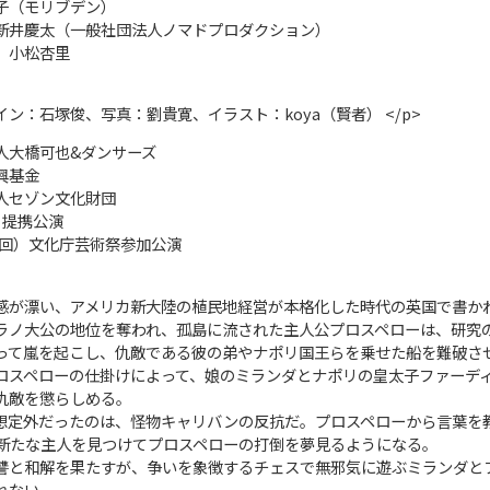
子（モリブデン）
新井慶太（一般社団法人ノマドプロダクション）
、小松杏里
ン：石塚俊、写真：劉貴寛、イラスト：koya（賢者） </p>
人大橋可也&ダンサーズ
興基金
人セゾン文化財団
）提携公演
0回）文化庁芸術祭参加公演
感が漂い、アメリカ新大陸の植民地経営が本格化した時代の英国で書か
ラノ大公の地位を奪われ、孤島に流された主人公プロスペローは、研究
って嵐を起こし、仇敵である彼の弟やナポリ国王らを乗せた船を難破さ
ロスペローの仕掛けによって、娘のミランダとナポリの皇太子ファーデ
仇敵を懲らしめる。
想定外だったのは、怪物キャリバンの反抗だ。プロスペローから言葉を
新たな主人を見つけてプロスペローの打倒を夢見るようになる。
讐と和解を果たすが、争いを象徴するチェスで無邪気に遊ぶミランダと
れない。