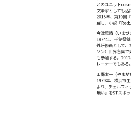
とのユニットcos
文筆家としても活
2015年、第19
躍し、小説『Re
今津雅晴（いまづ
1974年、千葉
外研修員として、カ
ソン）世界各国で
も参加する。201
レーナーでもある
山縣太一（やまが
1979年、横浜市
より、チェルフィ
無い』をSTスポ