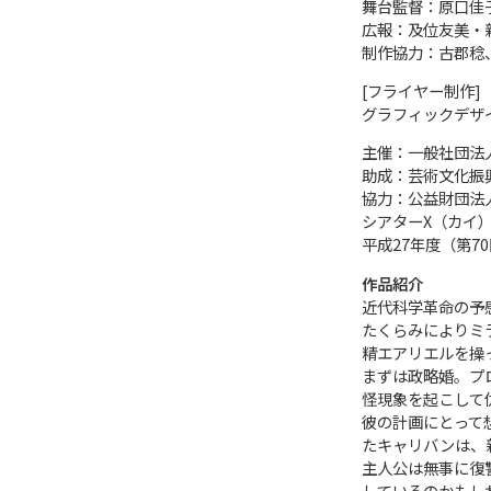
舞台監督：原口佳
広報：及位友美・
制作協力：古郡稔
[フライヤー制作]
グラフィックデザイ
主催：一般社団法
助成：芸術文化振
協力：公益財団法
シアターX（カイ
平成27年度（第7
作品紹介
近代科学革命の予
たくらみによりミ
精エアリエルを操
まずは政略婚。プ
怪現象を起こして
彼の計画にとって
たキャリバンは、
主人公は無事に復
しているのかもし