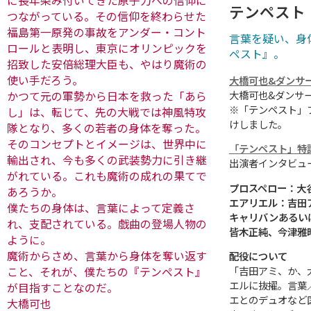
に長年染み付いてきた原子力への信仰に
テンペスト
つながっている。その信仰を終わらせた
福島第一原発の事故をアンダー・コント
言葉を疑い、身
ロールと表明し、東京にオリンピックを
ペスト』。
招致した安倍総理大臣も、やはり魔術の
使い手だろう。
大橋可也&ダンサ
大橋可也&ダンサ
かつて元の軍勢から日本を救った「あら
※「テンペスト」
し」は、転じて、先の大戦では神風特攻
けしました。
隊となり、多くの若者の身体を奪った。
そのコンセプトとイメージは、世界中に
「テンペスト」特
輸出され、今も多くの武装勢力に引き継
出演者インタビュ
がれている。これも魔術の成れの果てで
プロスペロー：大
あろうか。
エアリエル：吉田
僕たちの身体は、言葉によって定義さ
キャリバンあるい
れ、支配されている。戯曲の登場人物の
皆木正純、今津雅
ように。
魔術からさめ、言葉から身体を奪い返す
配役について
「吉田アミ、か、
こと、それが、僕たちの『テンペスト』
エルに抜擢。言葉
が目指すことなのだ。
エとのデュオなど
大橋可也