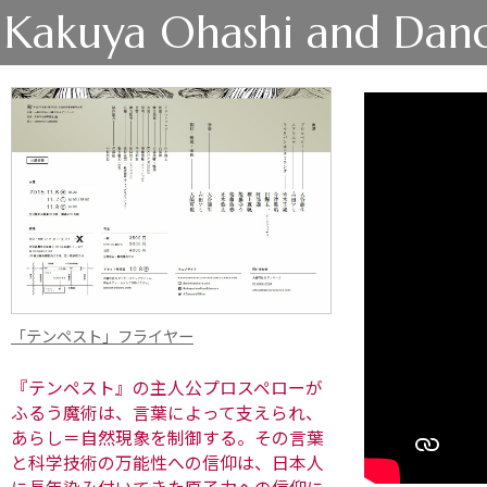
Kakuya Ohashi and Danc
「テンペスト」フライヤー
『テンペスト』の主人公プロスペローが
ふるう魔術は、言葉によって支えられ、
あらし＝自然現象を制御する。その言葉
と科学技術の万能性への信仰は、日本人